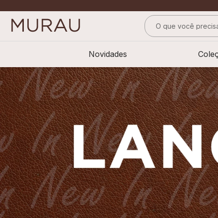
O que você precisa
TERMOS MAIS BUS
Novidades
Cole
1
º
alfaiataria
2
º
calça
3
º
saia
4
º
top
5
º
verde
6
º
off white
7
º
camisa
8
º
blusa
9
º
short saia
10
º
pesponto verde 