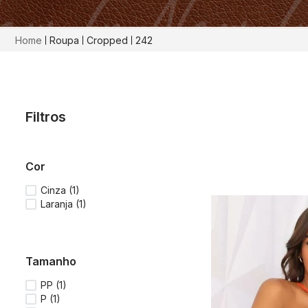
Roupa
Cropped
242
Filtros
cor
Cinza
(
1
)
Laranja
(
1
)
tamanho
PP
(
1
)
P
(
1
)