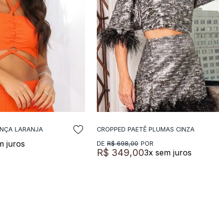
ANÇA LARANJA
CROPPED PAETÊ PLUMAS CINZA
NAR A SACOLA
ADICIONAR A SACOLA
m juros
R$
698
,
00
R$
349
,
00
3
x sem juros