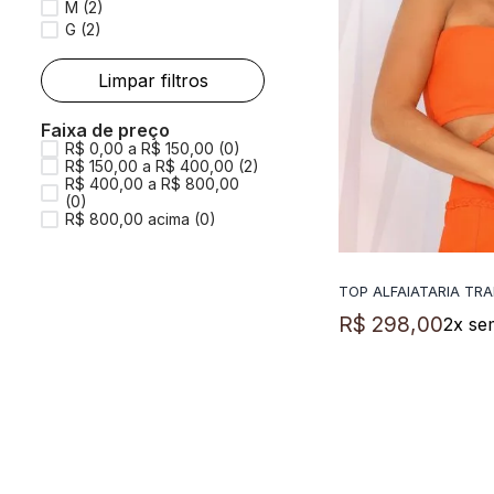
M
(
2
)
G
(
2
)
Faixa de preço
R$ 0,00 a R$ 150,00 (0)
R$ 150,00 a R$ 400,00 (2)
R$ 400,00 a R$ 800,00
(0)
R$ 800,00 acima (0)
TOP ALFAIATARIA TR
ADICIO
R$
298
,
00
2
x se