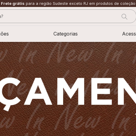
Frete grátis
para a região Sudeste exceto RJ em produtos de coleção
?
CADOS
ções
Categorias
Acess
sage