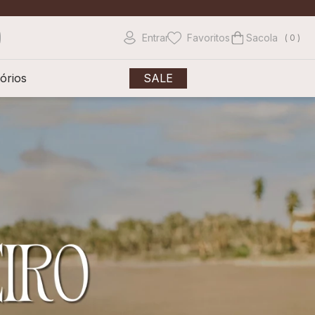
Entrar
Favoritos
0
órios
SALE