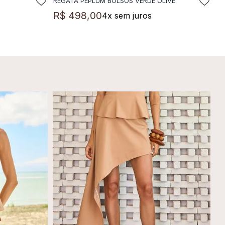
REGATA PEPLUM BOLSOS VERDE OLIVE
LA
ADICIONAR A SACOLA
R$
498
,
00
4
x sem juros