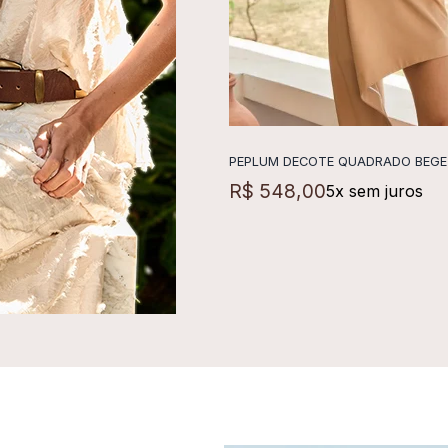
PEPLUM DECOTE QUADRADO BEG
ADICIONAR A SACO
R$
548
,
00
5
x sem juros