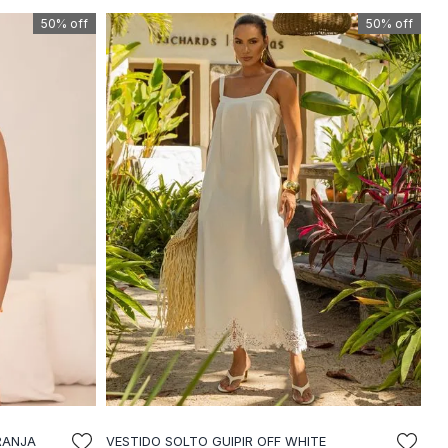
50%
off
50%
off
RANJA
VESTIDO SOLTO GUIPIR OFF WHITE
LA
ADICIONAR A SACOLA