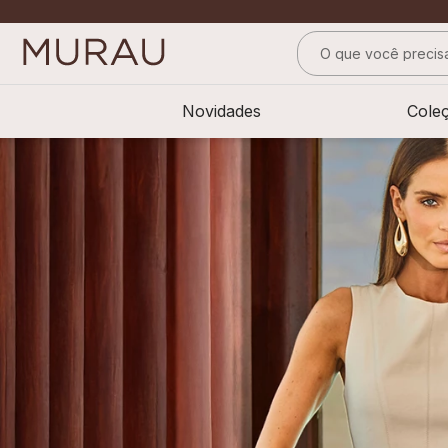
O que você precisa
TERMOS MAIS BUS
Novidades
Cole
1
º
alfaiataria
2
º
vestido
3
º
calça
4
º
saia
5
º
verde
6
º
top
7
º
camisa
8
º
short saia
9
º
pesponto verde 
10
º
blusa