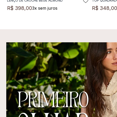
LENÇO DE CROCHÊ BEGE ALMOND
TOP QUADRAD
ADICIONAR A SACOLA
A
R$
398
,
00
R$
348
,
0
3
x sem juros