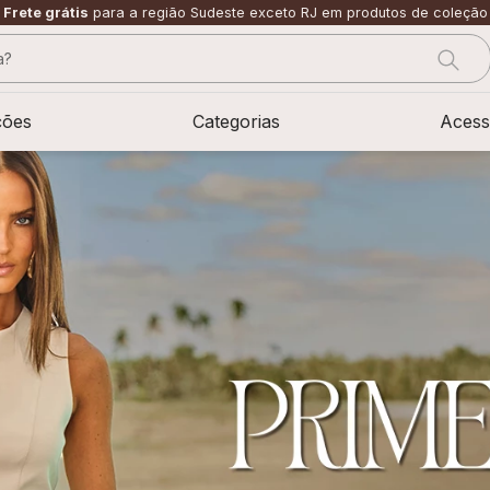
Frete grátis
para a região Sudeste exceto RJ em produtos de coleção
?
CADOS
ções
Categorias
Acess
sage