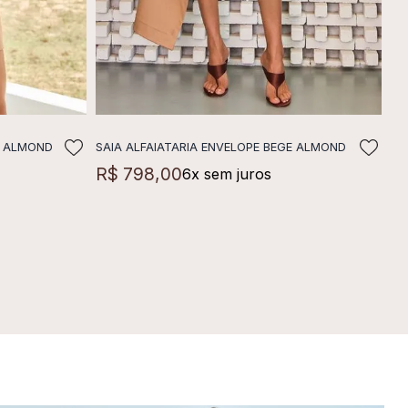
E ALMOND
SAIA ALFAIATARIA ENVELOPE BEGE ALMOND
LA
ADICIONAR A SACOLA
R$
798
,
00
6
x sem juros