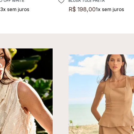
O OFF WHITE
BLUSA TULE PRETA
DICIONAR A SACOLA
ADICIONAR A SACO
0
R$
198
,
00
3
x sem juros
1
x sem juros