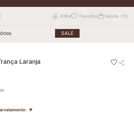
Entrar
Favoritos
0
órios
SALE
 Trança Laranja
ros
parcelamento:
▲