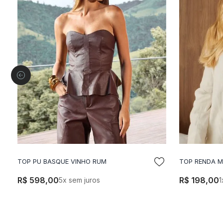
TOP PU BASQUE VINHO RUM
TOP RENDA 
ADICIONAR A SACOLA
A
R$
598
,
00
R$
198
,
00
5
x sem juros
1