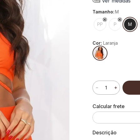
Ver medidas
tamanho
:
M
PP
P
M
Cor:
Laranja
－
＋
Descrição