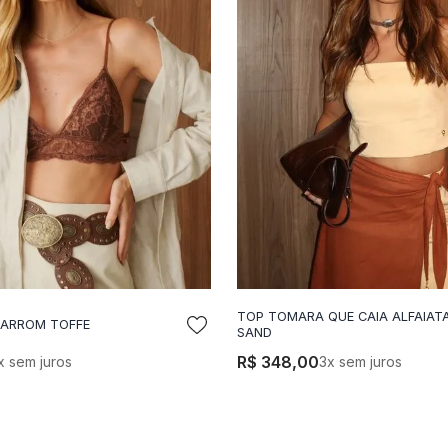
TOP TOMARA QUE CAIA ALFAIATA
MARROM TOFFE
DICIONAR A SACOLA
ADICIONAR A SACO
SAND
R$
348
,
00
x sem juros
3
x sem juros