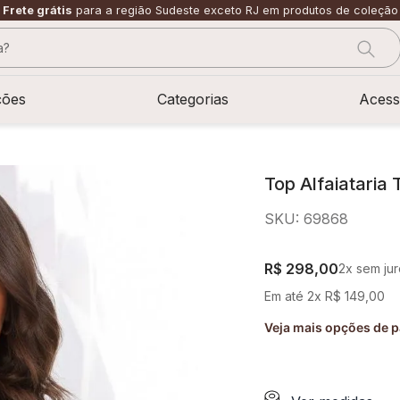
Frete grátis
para a região Sudeste exceto RJ em produtos de coleção
?
CADOS
ções
Categorias
Acess
Top Alfaiataria
SKU
:
69868
R$
298
,
00
2
x sem ju
Em até
2
x
R$
149
,
00
Veja mais opções de 
sage