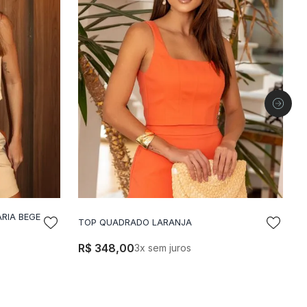
RIA BEGE
TOP QUADRADO LARANJA
T
LA
ADICIONAR A SACOLA
R$
348
,
00
3
x sem juros