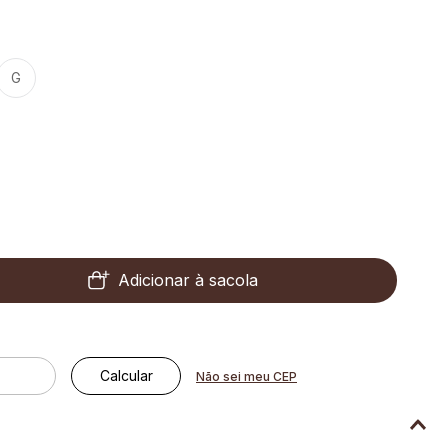
G
Adicionar à sacola
Não sei meu CEP