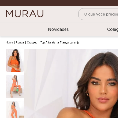
O que você precisa
TERMOS MAIS BUS
Novidades
Cole
1
º
alfaiataria
2
º
calça
Roupa
Cropped
Top Alfaiataria Trança Laranja
3
º
saia
4
º
top
5
º
verde
6
º
off white
7
º
camisa
8
º
blusa
9
º
short saia
10
º
pesponto verde 