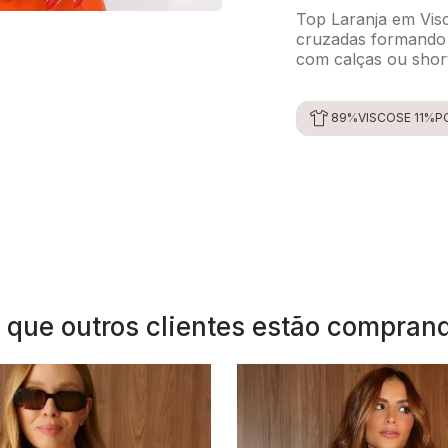
Top Laranja em Visc
cruzadas formando t
com calças ou short
89%VISCOSE 11%P
 que outros clientes estão compran