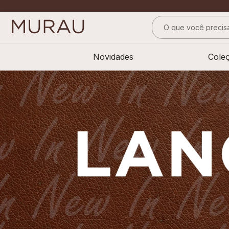
O que você precisa
TERMOS MAIS BUS
Novidades
Cole
1
º
m
2
º
alfaiataria
3
º
vestido
4
º
calça
5
º
saia
6
º
top
7
º
verde
8
º
blusa
9
º
preto
10
º
off white