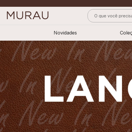
O que você precisa
TERMOS MAIS BUS
Novidades
Cole
1
º
alfaiataria
2
º
calça
3
º
saia
4
º
top
5
º
verde
6
º
off white
7
º
camisa
8
º
blusa
9
º
short saia
10
º
pesponto verde 