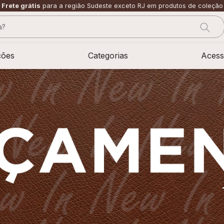
Frete grátis
para a região Sudeste exceto RJ em produtos de coleção
?
CADOS
ções
Categorias
Acess
sage