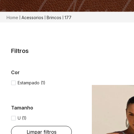
Acessorios
Brincos
177
Filtros
cor
Estampado
(
1
)
tamanho
U
(
1
)