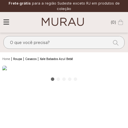
Frete grátis
para a região Sudeste exceto RJ em produtos de
coleção
0
O que você precisa?
TERMOS MAIS BUSCADOS
Roupa
Casacos
Xale Babados Azul Bebê
1
º
m
2
º
alfaiataria
3
º
vestido
4
º
calça
5
º
saia
6
º
top
7
º
verde