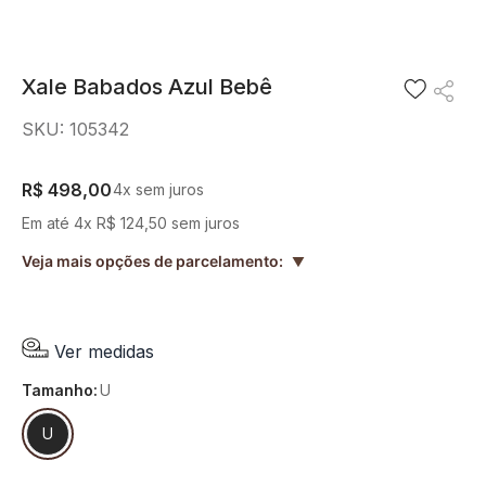
8
º
blusa
9
º
preto
Xale Babados Azul Bebê
10
º
off white
SKU
:
105342
R$
498
,
00
4
x sem juros
Em até
4
x
R$
124
,
50
sem juros
Veja mais opções de parcelamento:
▲
Ver medidas
tamanho
:
U
U