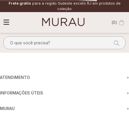
Frete grátis
para a região Sudeste exceto RJ em produtos de
coleção
0
O que você precisa?
vestido_recortes_rosa
Nenhum resultado
encontrado :(