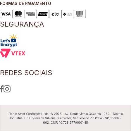
FORMAS DE PAGAMENTO
8
º
short saia
9
º
pesponto verde sage
SEGURANÇA
10
º
blusa
REDES SOCIAIS
Plante Amor Confecções Ltda. © 2025 - Av. Doutor Janio Quadros, 1050 - Distrito
Industrial Dr. Ulysses da Silveira Guimaraes, São José do Rio Preto - SP, 15092-
602. CNPJ 10.728.377/0001-15