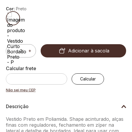
Cor:
Preto
Adicionar à sacola
－
＋
Não sei meu CEP
Descrição
Vestido Preto em Poliamida. Shape acinturado, alças
finas com reguladores, fechamento em zíper na
lateral e detalhe de bordados. Ideal para usar com