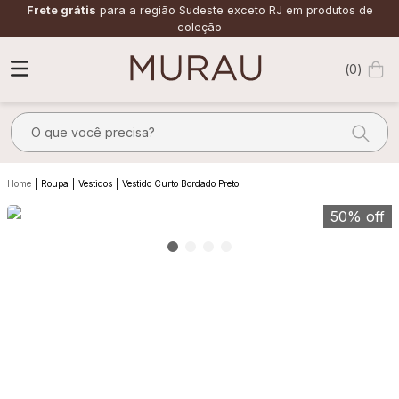
Frete grátis
para a região Sudeste exceto RJ em produtos de
coleção
0
O que você precisa?
TERMOS MAIS BUSCADOS
Roupa
Vestidos
Vestido Curto Bordado Preto
1
º
m
50%
off
2
º
alfaiataria
3
º
vestido
4
º
calça
5
º
saia
6
º
top
7
º
verde