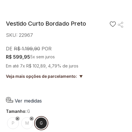
8
º
blusa
9
º
preto
Vestido Curto Bordado Preto
10
º
off white
SKU
:
22967
R$
1
.
199
,
90
R$
599
,
95
5
x sem juros
Em até
7
x
R$
102
,
89
,
4,79%
de juros
Veja mais opções de parcelamento:
▲
Ver medidas
tamanho
:
G
P
M
G