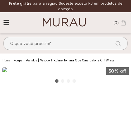
Frete grátis
para a região Sudeste exceto RJ em produtos de
coleção
0
O que você precisa?
TERMOS MAIS BUSCADOS
Roupa
Vestidos
Vestido Tricoline Tomara Que Caia Balonê Off White
1
º
m
50%
off
2
º
alfaiataria
3
º
vestido
4
º
calça
5
º
saia
6
º
verde
7
º
top