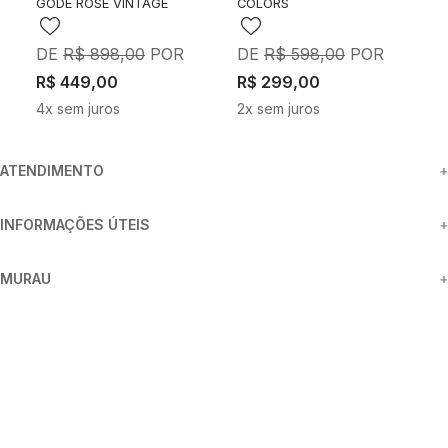
GODÊ ROSÊ VINTAGE
COLORS
V
V
R$
898
,
00
R$
598
,
00
R$
449
,
00
R$
299
,
00
R
4
x sem juros
2
x sem juros
6
ATENDIMENTO
+
INFORMAÇÕES ÚTEIS
+
MURAU
+
FORMAS DE PAGAMENTO
SEGURANÇA