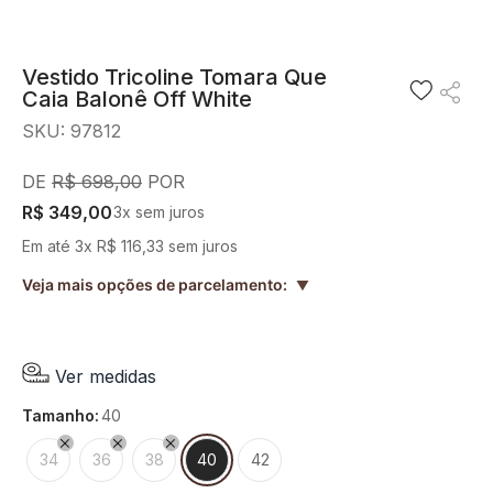
8
º
preto
9
º
camisa
Vestido Tricoline Tomara Que
Caia Balonê Off White
10
º
off white
SKU
:
97812
R$
698
,
00
R$
349
,
00
3
x sem juros
Em até
3
x
R$
116
,
33
sem juros
Veja mais opções de parcelamento:
▲
Ver medidas
tamanho
:
40
34
36
38
40
42