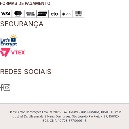
FORMAS DE PAGAMENTO
8
º
short saia
9
º
pesponto verde sage
SEGURANÇA
10
º
blusa
REDES SOCIAIS
Plante Amor Confecções Ltda. © 2025 - Av. Doutor Janio Quadros, 1050 - Distrito
Industrial Dr. Ulysses da Silveira Guimaraes, São José do Rio Preto - SP, 15092-
602. CNPJ 10.728.377/0001-15