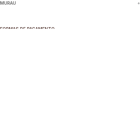
MURAU
+
FORMAS DE PAGAMENTO
SEGURANÇA
REDES SOCIAIS