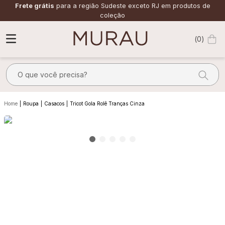
Frete grátis
para a região Sudeste exceto RJ em produtos de
coleção
0
O que você precisa?
TERMOS MAIS BUSCADOS
Roupa
Casacos
Tricot Gola Rolê Tranças Cinza
1
º
m
2
º
alfaiataria
3
º
vestido
4
º
calça
5
º
saia
6
º
top
7
º
verde