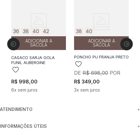
36
38
40
42
38
40
ADICIONAR A
ADICIONAR A
SACOLA
SACOLA
PONCHO PU FRANJA PRETO
CASACO SARJA GOLA
FUNIL AUBERGINE
R$
698
,
00
R$
998
,
00
R$
349
,
00
R
6
x sem juros
3
x sem juros
6
ATENDIMENTO
+
INFORMAÇÕES ÚTEIS
+