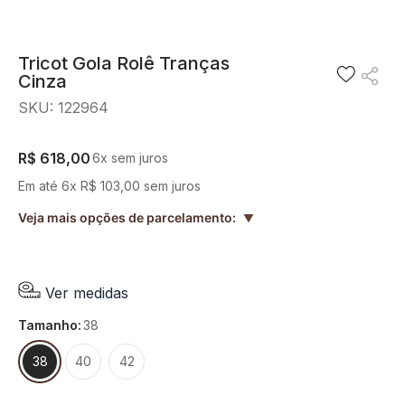
8
º
blusa
9
º
preto
Tricot Gola Rolê Tranças
Cinza
10
º
off white
SKU
:
122964
R$
618
,
00
6
x sem juros
Em até
6
x
R$
103
,
00
sem juros
Veja mais opções de parcelamento:
▲
Ver medidas
tamanho
:
38
38
40
42