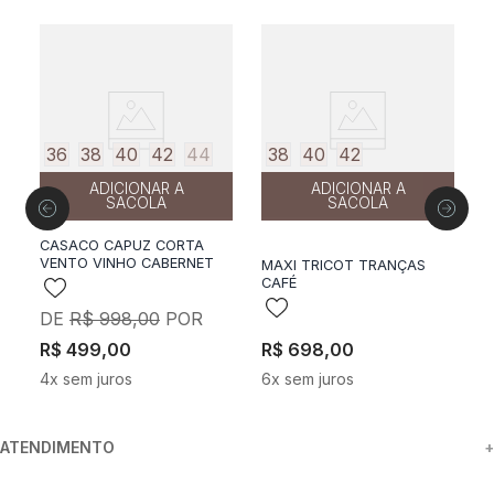
50%
off
36
38
40
42
44
38
40
42
ADICIONAR A
ADICIONAR A
SACOLA
SACOLA
CASACO CAPUZ CORTA
VENTO VINHO CABERNET
P
MAXI TRICOT TRANÇAS
CAFÉ
R$
998
,
00
R$
499
,
00
R$
698
,
00
R
4
x sem juros
6
x sem juros
3
ATENDIMENTO
+