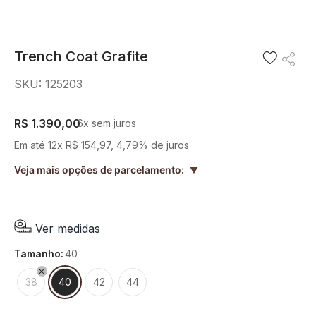
8
º
short saia
9
º
pesponto verde sage
Trench Coat Grafite
10
º
blusa
SKU
:
125203
R$
1
.
390
,
00
6
x sem juros
Em até
12
x
R$
154
,
97
,
4,79%
de juros
Veja mais opções de parcelamento:
▲
Ver medidas
tamanho
:
40
38
40
42
44