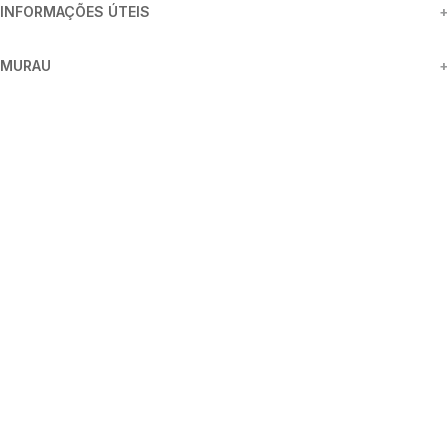
INFORMAÇÕES ÚTEIS
+
MURAU
+
FORMAS DE PAGAMENTO
SEGURANÇA
REDES SOCIAIS