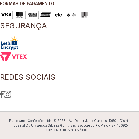
FORMAS DE PAGAMENTO
8
º
blusa
9
º
short saia
SEGURANÇA
10
º
pesponto verde sage
REDES SOCIAIS
Plante Amor Confecções Ltda. © 2025 - Av. Doutor Janio Quadros, 1050 - Distrito
Industrial Dr. Ulysses da Silveira Guimaraes, São José do Rio Preto - SP, 15092-
602. CNPJ 10.728.377/0001-15