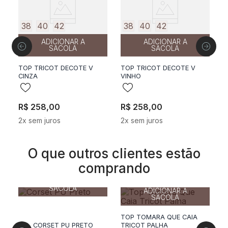
38
40
42
38
40
42
ADICIONAR A
ADICIONAR A
SACOLA
SACOLA
TOP TRICOT DECOTE V
TOP TRICOT DECOTE V
T
CINZA
VINHO
P
R$
258
,
00
R$
258
,
00
R
2
x sem juros
2
x sem juros
2
O que outros clientes estão
comprando