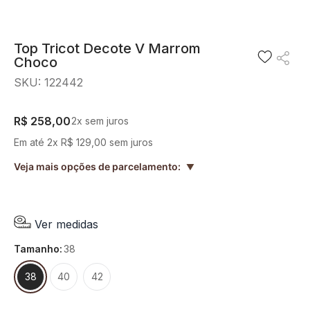
8
º
camisa
9
º
preto
Top Tricot Decote V Marrom
Choco
10
º
off white
SKU
:
122442
R$
258
,
00
2
x sem juros
Em até
2
x
R$
129
,
00
sem juros
Veja mais opções de parcelamento:
▲
Ver medidas
tamanho
:
38
38
40
42