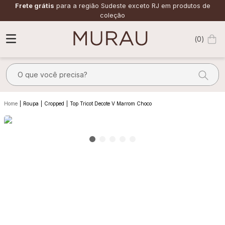
Frete grátis
para a região Sudeste exceto RJ em produtos de
coleção
0
O que você precisa?
TERMOS MAIS BUSCADOS
Roupa
Cropped
Top Tricot Decote V Marrom Choco
1
º
m
2
º
alfaiataria
3
º
vestido
4
º
calça
5
º
saia
6
º
verde
7
º
top