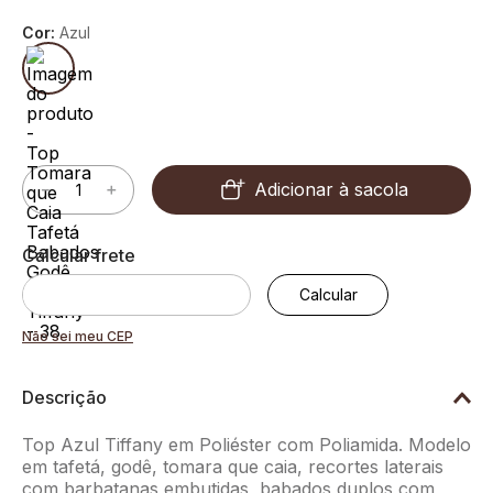
Cor:
Azul
Adicionar à sacola
－
＋
Não sei meu CEP
Descrição
Top Azul Tiffany em Poliéster com Poliamida. Modelo
em tafetá, godê, tomara que caia, recortes laterais
com barbatanas embutidas, babados duplos com