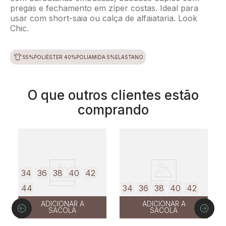
pregas e fechamento em zíper costas. Ideal para
usar com short-saia ou calça de alfaiataria. Look
Chic.
55%POLIÉSTER 40%POLIAMIDA 5%ELASTANO
O que outros clientes estão
comprando
34
36
38
40
42
44
34
36
38
40
42
ADICIONAR A
ADICIONAR A
SACOLA
SACOLA