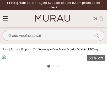
Frete grátis
para a região Sudeste exceto RJ em produtos de
coleção
0
O que você precisa?
TERMOS MAIS BUSCADOS
Roupa
Cropped
Top Tomara que Caia Tafetá Babados Godê Azul Tiffany
1
º
m
50%
off
2
º
alfaiataria
3
º
vestido
4
º
calça
5
º
saia
6
º
verde
7
º
top