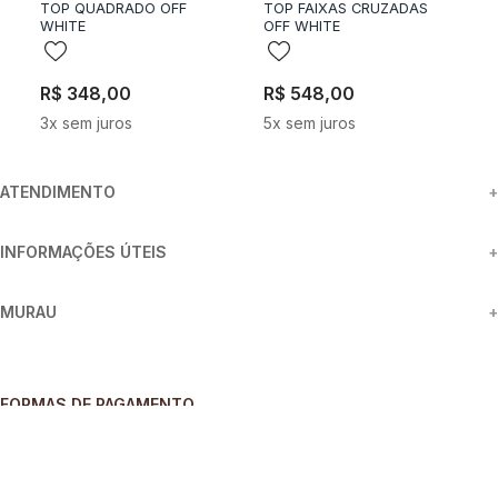
TOP QUADRADO OFF
TOP FAIXAS CRUZADAS
R
WHITE
OFF WHITE
D
R$
348
,
00
R$
548
,
00
R
3
x sem juros
5
x sem juros
2
ATENDIMENTO
+
INFORMAÇÕES ÚTEIS
+
MURAU
+
FORMAS DE PAGAMENTO
SEGURANÇA