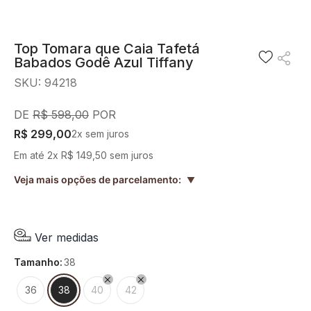
8
º
preto
9
º
camisa
Top Tomara que Caia Tafetá
Babados Godê Azul Tiffany
10
º
off white
SKU
:
94218
R$
598
,
00
R$
299
,
00
2
x sem juros
Em até
2
x
R$
149
,
50
sem juros
Veja mais opções de parcelamento:
▲
Ver medidas
tamanho
:
38
36
38
40
42