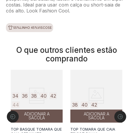
costas. Ideal para usar com calça ou short-saia de
cós alto. Look Fashion Cool.
55%LINHO 45%VISCOSE
O que outros clientes estão
comprando
34
36
38
40
42
44
38
40
42
ADICIONAR A
ADICIONAR A
SACOLA
SACOLA
TOP BASQUE TOMARA QUE
TOP TOMARA QUE CAIA
T