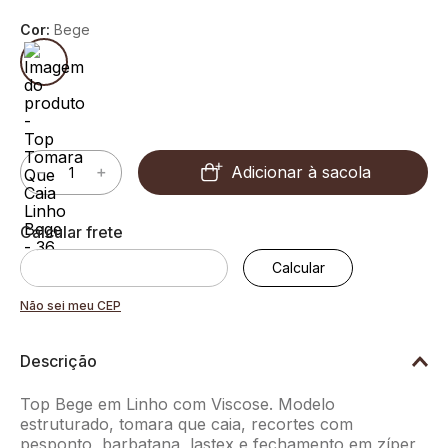
Cor:
Bege
Adicionar à sacola
－
＋
Não sei meu CEP
Descrição
Top Bege em Linho com Viscose. Modelo
estruturado, tomara que caia, recortes com
pesponto, barbatana, lastex e fechamento em zíper