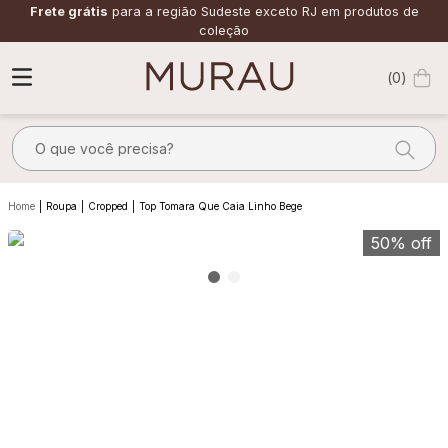
Frete grátis
para a região Sudeste exceto RJ em produtos de
coleção
0
O que você precisa?
TERMOS MAIS BUSCADOS
Roupa
Cropped
Top Tomara Que Caia Linho Bege
1
º
m
50%
off
2
º
alfaiataria
3
º
vestido
4
º
calça
5
º
saia
6
º
top
7
º
verde