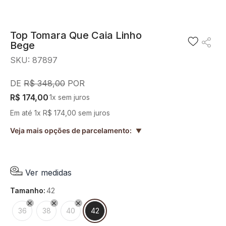
8
º
blusa
9
º
preto
Top Tomara Que Caia Linho
Bege
10
º
off white
SKU
:
87897
R$
348
,
00
R$
174
,
00
1
x sem juros
Em até
1
x
R$
174
,
00
sem juros
Veja mais opções de parcelamento:
▲
Ver medidas
tamanho
:
42
36
38
40
42