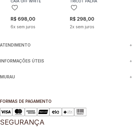
CAIA OFF WHITE
TRICOT PALHA
S
R$
698
,
00
R$
298
,
00
R
6
x sem juros
2
x sem juros
2
ATENDIMENTO
+
INFORMAÇÕES ÚTEIS
+
MURAU
+
FORMAS DE PAGAMENTO
SEGURANÇA