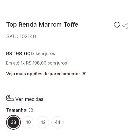
8
º
camisa
9
º
preto
Top Renda Marrom Toffe
10
º
off white
SKU
:
102140
R$
198
,
00
1
x sem juros
Em até
1
x
R$
198
,
00
sem juros
Veja mais opções de parcelamento:
▲
Ver medidas
tamanho
:
38
38
40
42
44