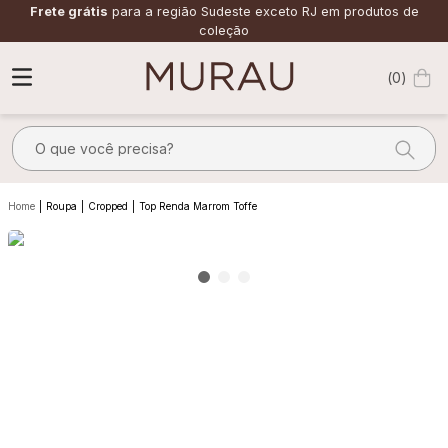
Frete grátis
para a região Sudeste exceto RJ em produtos de
coleção
0
O que você precisa?
TERMOS MAIS BUSCADOS
Roupa
Cropped
Top Renda Marrom Toffe
1
º
m
2
º
alfaiataria
3
º
vestido
4
º
calça
5
º
saia
6
º
verde
7
º
top