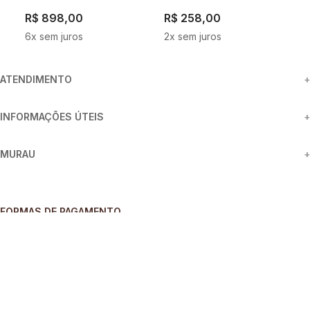
R$
898
,
00
R$
258
,
00
R
6
x sem juros
2
x sem juros
1
ATENDIMENTO
+
INFORMAÇÕES ÚTEIS
+
MURAU
+
FORMAS DE PAGAMENTO
SEGURANÇA