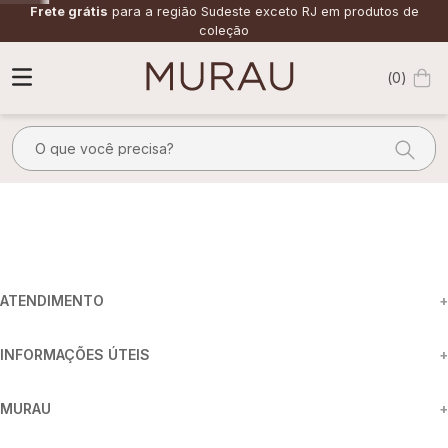
Frete grátis
para a região Sudeste exceto RJ em produtos de
coleção
0
O que você precisa?
TERMOS MAIS BUSCADOS
1
º
m
2
º
alfaiataria
3
º
vestido
ATENDIMENTO
+
4
º
calça
INFORMAÇÕES ÚTEIS
+
5
º
saia
6
º
top
MURAU
+
7
º
verde