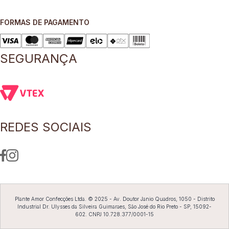
8
º
blusa
FORMAS DE PAGAMENTO
9
º
preto
10
º
off white
SEGURANÇA
REDES SOCIAIS
Plante Amor Confecções Ltda. © 2025 - Av. Doutor Janio Quadros, 1050 - Distrito
Industrial Dr. Ulysses da Silveira Guimaraes, São José do Rio Preto - SP, 15092-
602. CNPJ 10.728.377/0001-15