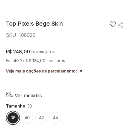
8
º
blusa
9
º
preto
Top Pixels Bege Skin
10
º
off white
SKU
:
108029
R$
248
,
00
2
x sem juros
Em até
2
x
R$
124
,
00
sem juros
Veja mais opções de parcelamento:
▲
Ver medidas
tamanho
:
38
38
40
42
44