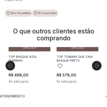
85% POLIAMIDA
15% ELASTANO
O que outros clientes estão
comprando
34
36
38
40
42
34
36
38
40
42
44
44
ADICIONAR A
ADICIONAR A
SACOLA
SACOLA
TOP BASQUE AZUL
TOP TOMARA QUE CAIA
T
MARINHO
BASQUE PRETO
P