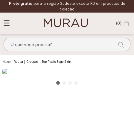
Frete grátis
para a região Sudeste exceto RJ em produtos de
coleção
0
O que você precisa?
TERMOS MAIS BUSCADOS
Roupa
Cropped
Top Pixels Bege Skin
1
º
m
2
º
alfaiataria
3
º
vestido
4
º
calça
5
º
saia
6
º
top
7
º
verde