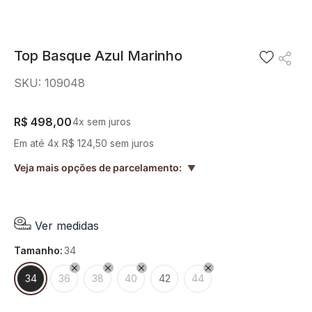
8
º
short saia
9
º
pesponto verde sage
Top Basque Azul Marinho
10
º
blusa
SKU
:
109048
R$
498
,
00
4
x sem juros
Em até
4
x
R$
124
,
50
sem juros
Veja mais opções de parcelamento:
▲
Ver medidas
tamanho
:
34
34
36
38
40
42
44