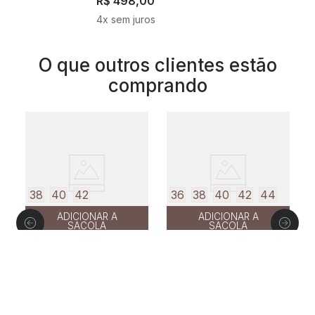
R$
498
,
00
4
x sem juros
O que outros clientes estão
comprando
38
40
42
36
38
40
42
44
ADICIONAR A
ADICIONAR A
SACOLA
SACOLA
TOP TRICOT DECOTE V
TOP SARJA CRISTAIS
T
CINZA
PRETO
C
R$
258
,
00
R$
818
,
00
R