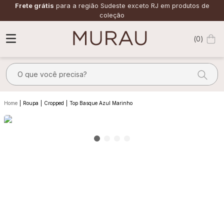
Frete grátis
para a região Sudeste exceto RJ em produtos de
coleção
0
O que você precisa?
TERMOS MAIS BUSCADOS
Roupa
Cropped
Top Basque Azul Marinho
1
º
alfaiataria
2
º
vestido
3
º
calça
4
º
saia
5
º
verde
6
º
top
7
º
camisa