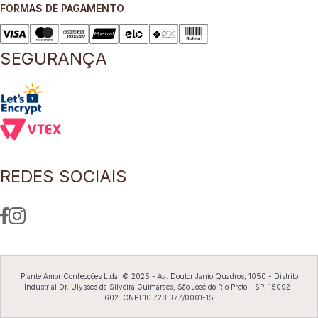
FORMAS DE PAGAMENTO
8
º
preto
9
º
camisa
SEGURANÇA
10
º
off white
REDES SOCIAIS
Plante Amor Confecções Ltda. © 2025 - Av. Doutor Janio Quadros, 1050 - Distrito
Industrial Dr. Ulysses da Silveira Guimaraes, São José do Rio Preto - SP, 15092-
602. CNPJ 10.728.377/0001-15