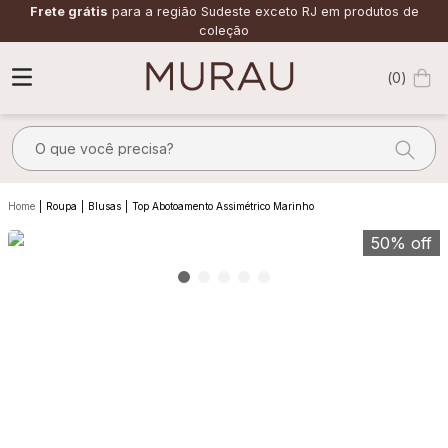
Frete grátis
para a região Sudeste exceto RJ em produtos de
coleção
0
O que você precisa?
TERMOS MAIS BUSCADOS
Roupa
Blusas
Top Abotoamento Assimétrico Marinho
1
º
alfaiataria
50%
off
2
º
calça
3
º
saia
4
º
top
5
º
verde
6
º
off white
7
º
camisa