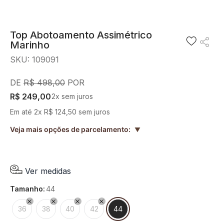
8
º
blusa
9
º
short saia
Top Abotoamento Assimétrico
Marinho
10
º
pesponto verde sage
SKU
:
109091
R$
498
,
00
R$
249
,
00
2
x sem juros
Em até
2
x
R$
124
,
50
sem juros
Veja mais opções de parcelamento:
▲
Ver medidas
tamanho
:
44
36
38
40
42
44