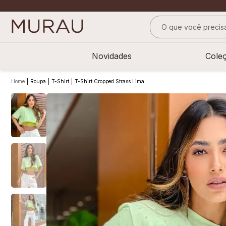
O que você precisa
TERMOS MAIS BUS
Novidades
Cole
1
º
alfaiataria
2
º
vestido
Roupa
T-Shirt
T-Shirt Cropped Strass Lima
3
º
calça
4
º
saia
5
º
top
6
º
camisa
7
º
blusa
8
º
preto
9
º
off white
10
º
pesponto verde 