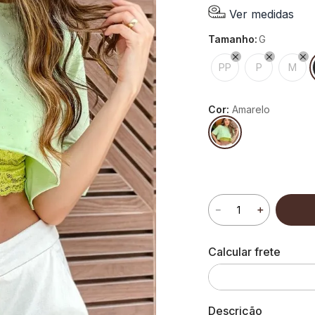
Ver medidas
tamanho
:
G
PP
P
M
Cor:
Amarelo
－
＋
Descrição