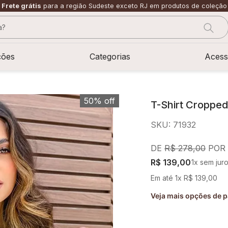
Frete grátis
para a região Sudeste exceto RJ em produtos de coleção
?
CADOS
ções
Categorias
Acess
50%
off
T-Shirt Cropped
SKU
:
71932
R$
278
,
00
R$
139
,
00
1
x sem jur
Em até
1
x
R$
139
,
00
Veja mais opções de 
sage