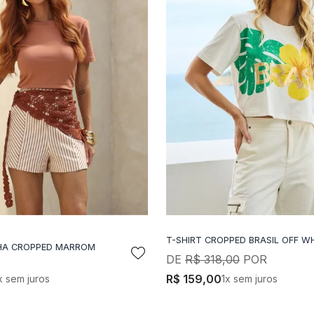
T-SHIRT CROPPED BRASIL OFF W
DICIONAR A SACOLA
ADICIONAR A SACO
HA CROPPED MARROM
R$
318
,
00
R$
159
,
00
x sem juros
1
x sem juros