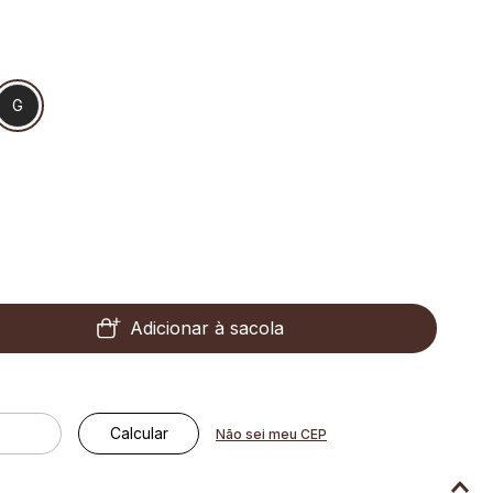
G
Adicionar à sacola
Não sei meu CEP