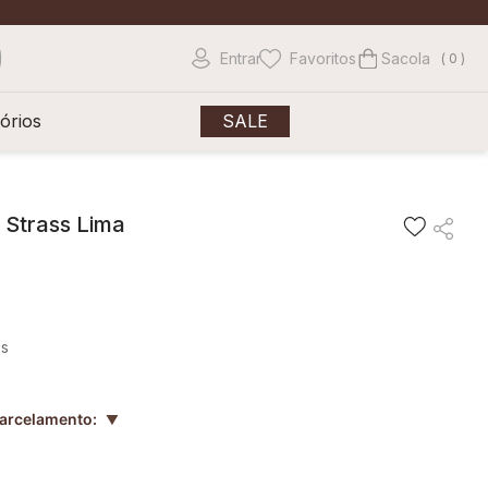
Entrar
Favoritos
0
órios
SALE
 Strass Lima
os
parcelamento:
▲