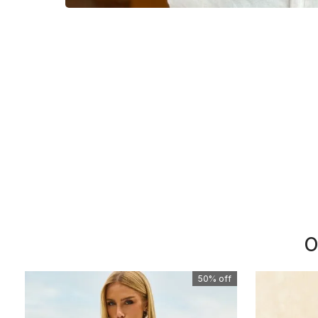
O
50%
off