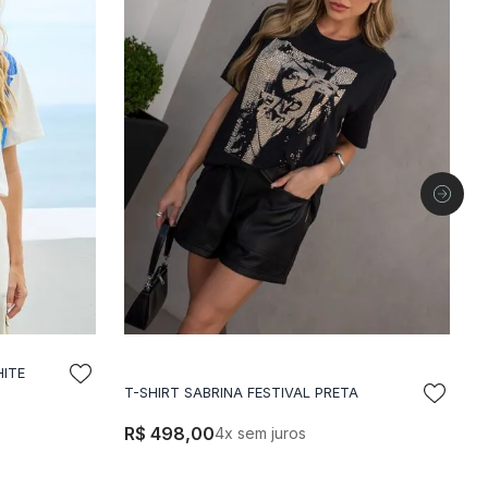
HITE
LA
ADICIONAR A SACOLA
T
T-SHIRT SABRINA FESTIVAL PRETA
R$
498
,
00
4
x sem juros