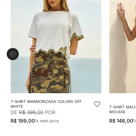
T-SHIRT MARMORIZADA COLORS OFF
ADICIONAR A SACOLA
A
WHITE
T-SHIRT MAL
R$
398
,
00
MOUSSE
R$
199
,
00
R$
148
,
00
1
x sem juros
1