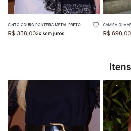
CINTO COURO PONTEIRA METAL PRETO
CAMISA GI MA
ADICIONAR A SACOLA
A
R$
358
,
00
R$
698
,
0
3
x sem juros
Iten