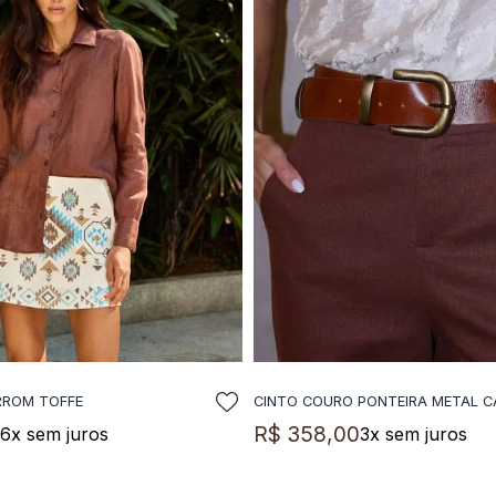
RROM TOFFE
CINTO COURO PONTEIRA METAL 
DICIONAR A SACOLA
ADICIONAR A SACO
0
R$
358
,
00
6
x sem juros
3
x sem juros