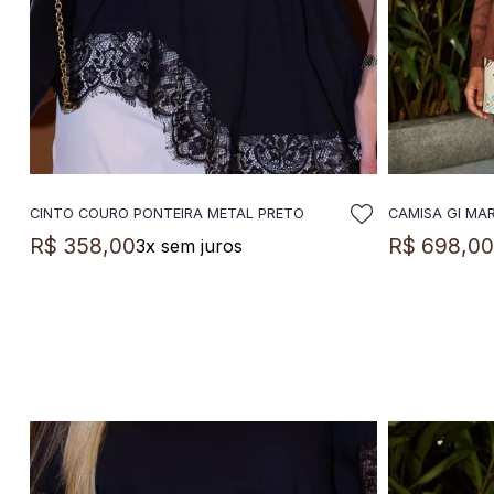
CINTO COURO PONTEIRA METAL PRETO
CAMISA GI MA
ADICIONAR A SACOLA
A
R$
358
,
00
R$
698
,
0
3
x sem juros