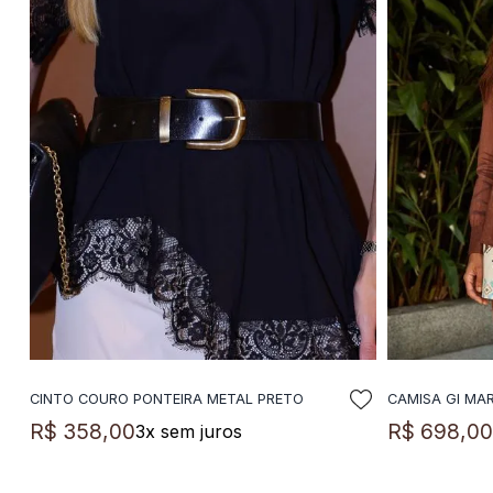
CINTO COURO PONTEIRA METAL PRETO
CAMISA GI MA
ADICIONAR A SACOLA
A
R$
358
,
00
R$
698
,
0
3
x sem juros