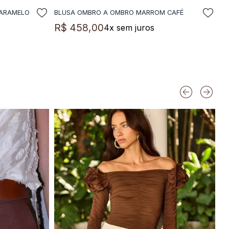
CARAMELO
BLUSA OMBRO A OMBRO MARROM CAFÉ
LA
ADICIONAR A SACOLA
R$
458
,
00
4
x sem juros