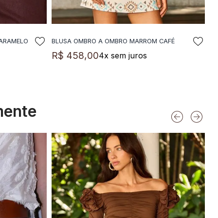
CARAMELO
BLUSA OMBRO A OMBRO MARROM CAFÉ
LA
ADICIONAR A SACOLA
R$
458
,
00
4
x sem juros
mente