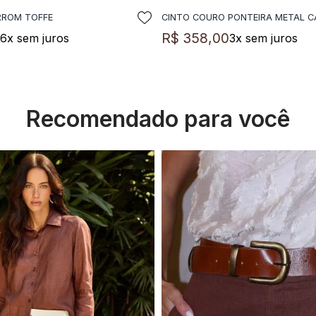
RROM TOFFE
CINTO COURO PONTEIRA METAL 
DICIONAR A SACOLA
ADICIONAR A SACO
0
R$
358
,
00
6
x sem juros
3
x sem juros
Recomendado para você