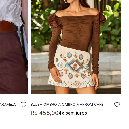
CARAMELO
BLUSA OMBRO A OMBRO MARROM CAFÉ
LA
ADICIONAR A SACOLA
R$
458
,
00
4
x sem juros