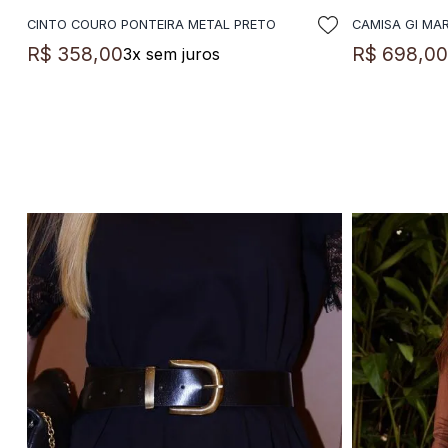
CINTO COURO PONTEIRA METAL PRETO
CAMISA GI MA
ADICIONAR A SACOLA
A
R$
358
,
00
R$
698
,
0
3
x sem juros