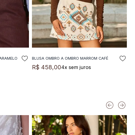
CARAMELO
BLUSA OMBRO A OMBRO MARROM CAFÉ
LA
ADICIONAR A SACOLA
R$
458
,
00
4
x sem juros