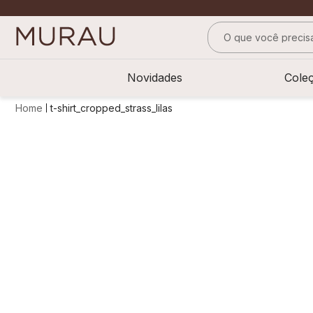
O que você precisa
TERMOS MAIS BUS
Novidades
Cole
1
º
m
t-shirt_cropped_strass_lilas
2
º
alfaiataria
3
º
vestido
4
º
calça
5
º
saia
6
º
top
7
º
verde
8
º
blusa
9
º
preto
10
º
off white