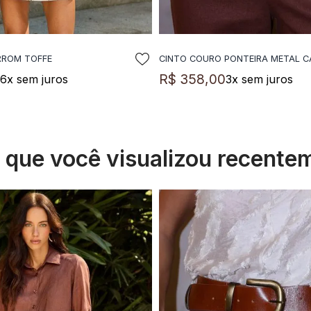
RROM TOFFE
CINTO COURO PONTEIRA METAL 
DICIONAR A SACOLA
ADICIONAR A SACO
0
R$
358
,
00
6
x sem juros
3
x sem juros
s que você visualizou recente