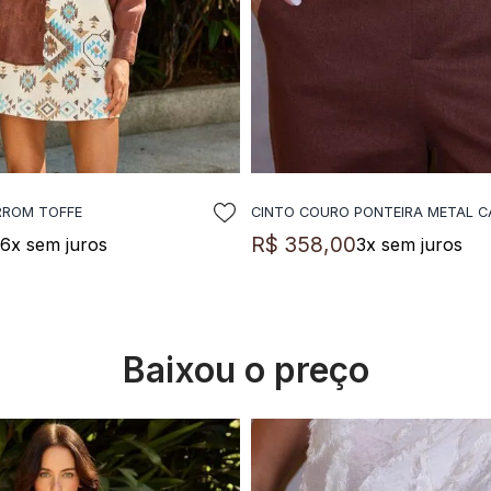
RROM TOFFE
CINTO COURO PONTEIRA METAL 
DICIONAR A SACOLA
ADICIONAR A SACO
0
R$
358
,
00
6
x sem juros
3
x sem juros
Baixou o preço