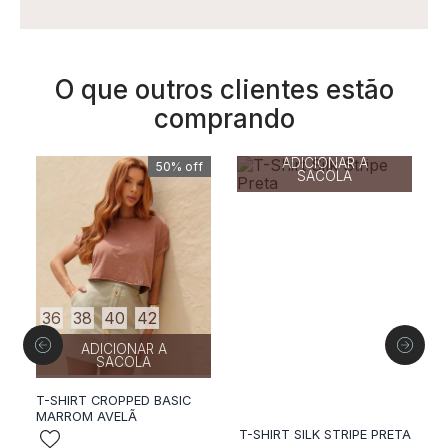
O que outros clientes estão
comprando
50%
off
36
38
40
42
44
ADICIONAR A
36
38
40
42
SACOLA
ADICIONAR A
SACOLA
T-SHIRT CROPPED BASIC
MARROM AVELÃ
F
T
T-SHIRT SILK STRIPE PRETA
P