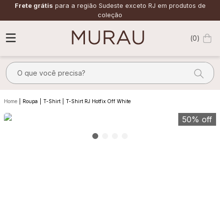
Frete grátis
para a região Sudeste exceto RJ em produtos de
coleção
0
O que você precisa?
TERMOS MAIS BUSCADOS
Roupa
T-Shirt
T-Shirt RJ Hotfix Off White
1
º
m
50%
off
2
º
alfaiataria
3
º
vestido
4
º
calça
5
º
saia
6
º
verde
7
º
top