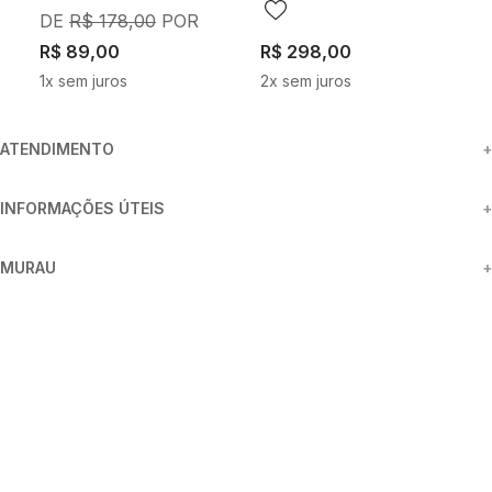
R$
178
,
00
R$
89
,
00
R$
298
,
00
R
1
x sem juros
2
x sem juros
5
ATENDIMENTO
+
INFORMAÇÕES ÚTEIS
+
MURAU
+
FORMAS DE PAGAMENTO
SEGURANÇA