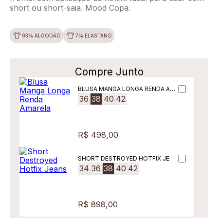
short ou short-saia. Mood Copa.
93% ALGODÃO
7% ELASTANO
Compre Junto
BLUSA MANGA LONGA RENDA AM
ARELA
36
38
40
42
R$ 498,00
SHORT DESTROYED HOTFIX JEAN
S
34
36
38
40
42
R$ 898,00