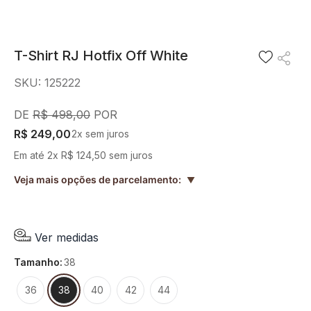
8
º
camisa
9
º
preto
T-Shirt RJ Hotfix Off White
10
º
off white
SKU
:
125222
R$
498
,
00
R$
249
,
00
2
x sem juros
Em até
2
x
R$
124
,
50
sem juros
Veja mais opções de parcelamento:
▲
Ver medidas
tamanho
:
38
36
38
40
42
44