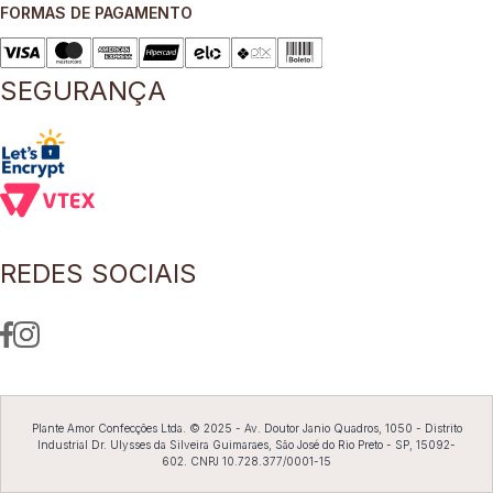
FORMAS DE PAGAMENTO
8
º
short saia
9
º
pesponto verde sage
SEGURANÇA
10
º
blusa
REDES SOCIAIS
Plante Amor Confecções Ltda. © 2025 - Av. Doutor Janio Quadros, 1050 - Distrito
Industrial Dr. Ulysses da Silveira Guimaraes, São José do Rio Preto - SP, 15092-
602. CNPJ 10.728.377/0001-15