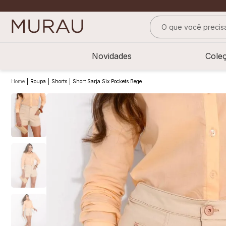
O que você precisa
TERMOS MAIS BUS
Novidades
Cole
1
º
alfaiataria
2
º
vestido
Roupa
Shorts
Short Sarja Six Pockets Bege
3
º
calça
4
º
saia
5
º
top
6
º
camisa
7
º
blusa
8
º
preto
9
º
off white
10
º
pesponto verde 