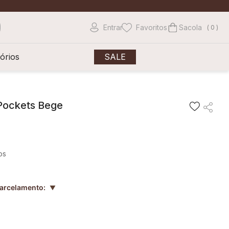
Entrar
Favoritos
0
órios
SALE
 Pockets Bege
os
parcelamento:
▲