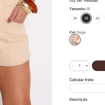
Ver medidas
tamanho
:
38
36
38
40
Cor:
Bege
－
＋
Descrição