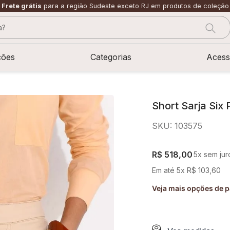
Frete grátis
para a região Sudeste exceto RJ em produtos de coleção
?
CADOS
ções
Categorias
Acess
Short Sarja Six
SKU
:
103575
R$
518
,
00
5
x sem jur
Em até
5
x
R$
103
,
60
Veja mais opções de 
sage