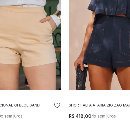
DICIONAR A SACOLA
ADICIONAR A SACO
CIONAL GI BEGE SAND
SHORT ALFAIATARIA ZIG ZAG MA
R$
418
,
00
3
x sem juros
4
x sem juros