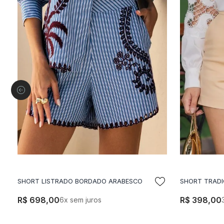
ADICIONAR A SACOLA
A
SHORT LISTRADO BORDADO ARABESCO
SHORT TRADI
R$
698
,
00
R$
398
,
00
6
x sem juros