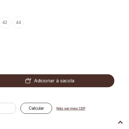
42
44
Adicionar à sacola
Não sei meu CEP