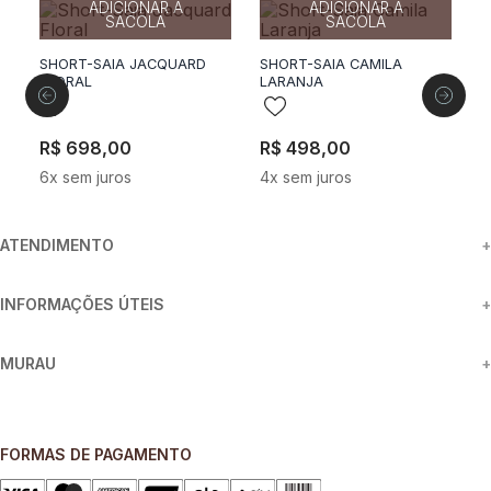
34
36
38
40
42
36
38
40
42
44
ADICIONAR A
ADICIONAR A
SACOLA
SACOLA
SHORT-SAIA JACQUARD
SHORT-SAIA CAMILA
S
FLORAL
LARANJA
A
R$
698
,
00
R$
498
,
00
R
6
x sem juros
4
x sem juros
4
ATENDIMENTO
+
INFORMAÇÕES ÚTEIS
+