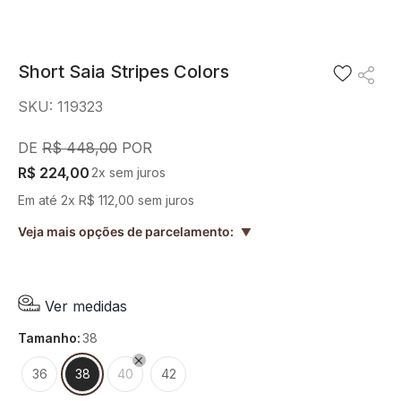
8
º
blusa
9
º
preto
Short Saia Stripes Colors
10
º
off white
SKU
:
119323
R$
448
,
00
R$
224
,
00
2
x sem juros
Em até
2
x
R$
112
,
00
sem juros
Veja mais opções de parcelamento:
▲
Ver medidas
tamanho
:
38
36
38
40
42