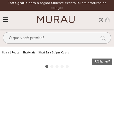
Frete grátis
para a região Sudeste exceto RJ em produtos de
coleção
0
O que você precisa?
TERMOS MAIS BUSCADOS
Roupa
Short-saia
Short Saia Stripes Colors
1
º
m
50%
off
2
º
alfaiataria
3
º
vestido
4
º
calça
5
º
saia
6
º
top
7
º
verde