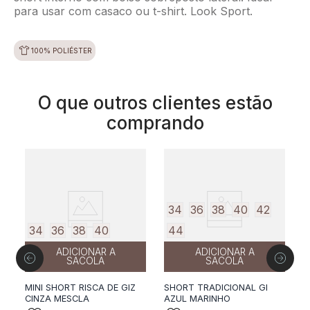
para usar com casaco ou t-shirt. Look Sport.
100% POLIÉSTER
O que outros clientes estão
comprando
34
36
38
40
42
34
36
38
40
44
ADICIONAR A
ADICIONAR A
SACOLA
SACOLA
MINI SHORT RISCA DE GIZ
SHORT TRADICIONAL GI
S
CINZA MESCLA
AZUL MARINHO
J