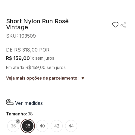
8
º
short saia
9
º
pesponto verde sage
Short Nylon Run Rosê
Vintage
10
º
blusa
SKU
:
103509
R$
318
,
00
R$
159
,
00
1
x sem juros
Em até
1
x
R$
159
,
00
sem juros
Veja mais opções de parcelamento:
▲
Ver medidas
tamanho
:
38
36
38
40
42
44