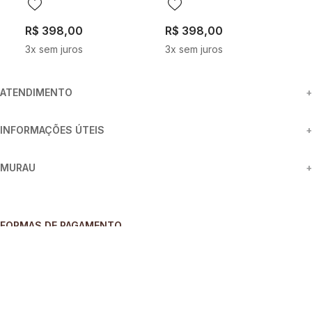
R$
398
,
00
R$
398
,
00
R
3
x sem juros
3
x sem juros
6
ATENDIMENTO
+
INFORMAÇÕES ÚTEIS
+
MURAU
+
FORMAS DE PAGAMENTO
SEGURANÇA