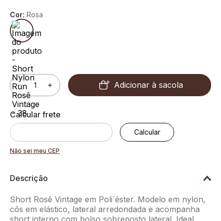
Cor:
Rosa
Adicionar à sacola
－
＋
Não sei meu CEP
Descrição
Short Rosê Vintage em Poli´éster. Modelo em nylon,
cós em elástico, lateral arredondada e acompanha
short interno com bolso sobreposto lateral. Ideal