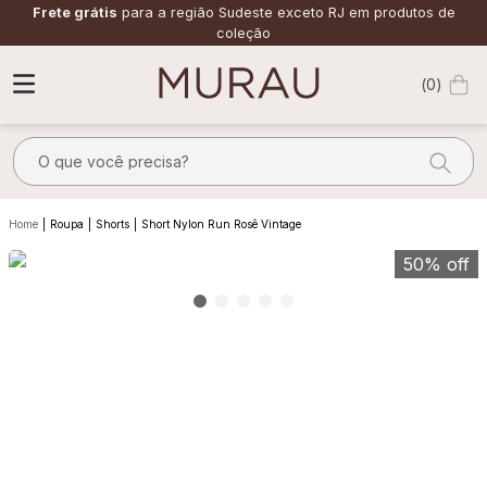
Frete grátis
para a região Sudeste exceto RJ em produtos de
coleção
0
O que você precisa?
TERMOS MAIS BUSCADOS
Roupa
Shorts
Short Nylon Run Rosê Vintage
1
º
alfaiataria
50%
off
2
º
vestido
3
º
calça
4
º
saia
5
º
verde
6
º
top
7
º
camisa