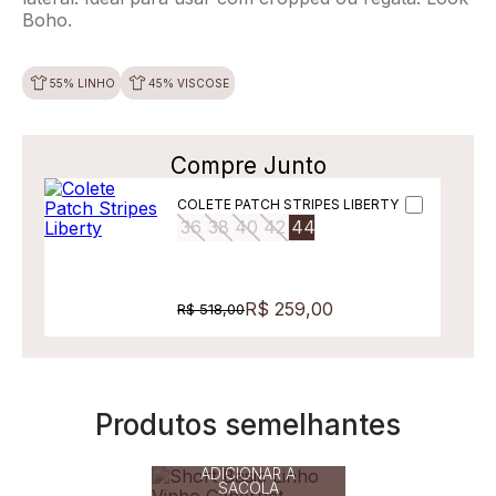
Boho.
55% LINHO
45% VISCOSE
Compre Junto
COLETE PATCH STRIPES LIBERTY
36
38
40
42
44
R$ 259,00
R$ 518,00
Produtos semelhantes