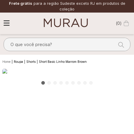
Frete grátis
para a região Sudeste exceto RJ em produtos de
coleção
0
O que você precisa?
TERMOS MAIS BUSCADOS
Roupa
Shorts
Short Basic Linho Marrom Brown
1
º
m
2
º
alfaiataria
3
º
vestido
4
º
calça
5
º
saia
6
º
top
7
º
verde