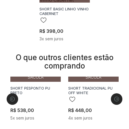
34
36
38
40
42
44
ADICIONAR A
SACOLA
SHORT BASIC LINHO VINHO
CABERNET
R$
398
,
00
3
x sem juros
O que outros clientes estão
comprando