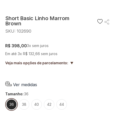
8
º
blusa
9
º
preto
Short Basic Linho Marrom
Brown
10
º
off white
SKU
:
102690
R$
398
,
00
3
x sem juros
Em até
3
x
R$
132
,
66
sem juros
Veja mais opções de parcelamento:
▲
Ver medidas
tamanho
:
36
36
38
40
42
44