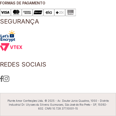
FORMAS DE PAGAMENTO
8
º
blusa
9
º
short saia
SEGURANÇA
10
º
pesponto verde sage
REDES SOCIAIS
Plante Amor Confecções Ltda. © 2025 - Av. Doutor Janio Quadros, 1050 - Distrito
Industrial Dr. Ulysses da Silveira Guimaraes, São José do Rio Preto - SP, 15092-
602. CNPJ 10.728.377/0001-15