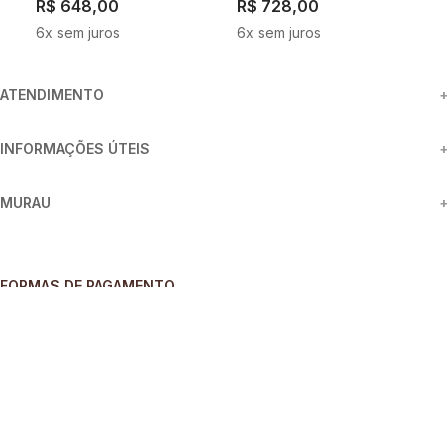
R$
648
,
00
R$
728
,
00
R
6
x sem juros
6
x sem juros
5
ATENDIMENTO
+
INFORMAÇÕES ÚTEIS
+
MURAU
+
FORMAS DE PAGAMENTO
SEGURANÇA