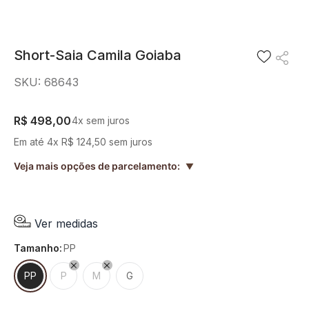
8
º
short saia
9
º
pesponto verde sage
Short-Saia Camila Goiaba
10
º
blusa
SKU
:
68643
R$
498
,
00
4
x sem juros
Em até
4
x
R$
124
,
50
sem juros
Veja mais opções de parcelamento:
▲
Ver medidas
tamanho
:
PP
PP
P
M
G