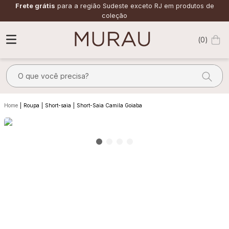
Frete grátis
para a região Sudeste exceto RJ em produtos de
coleção
0
O que você precisa?
TERMOS MAIS BUSCADOS
Roupa
Short-saia
Short-Saia Camila Goiaba
1
º
alfaiataria
2
º
vestido
3
º
calça
4
º
saia
5
º
verde
6
º
top
7
º
camisa