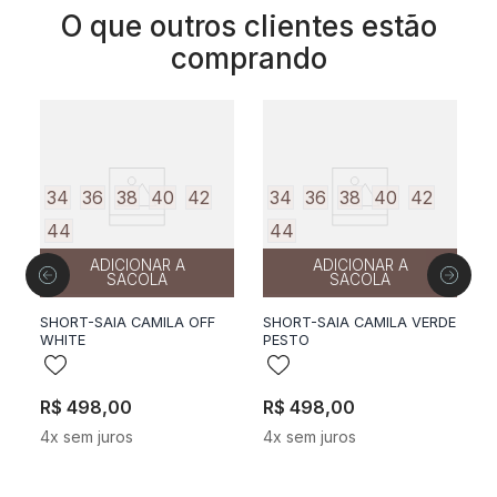
O que outros clientes estão
comprando
34
36
38
40
42
34
36
38
40
42
44
44
ADICIONAR A
ADICIONAR A
SACOLA
SACOLA
SHORT-SAIA CAMILA OFF
SHORT-SAIA CAMILA VERDE
S
GO
WHITE
PESTO
P
R$
498
,
00
R$
498
,
00
R
4
x sem juros
4
x sem juros
5