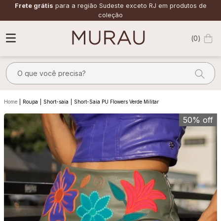
Frete grátis
para a região Sudeste exceto RJ em produtos de
coleção
0
O que você precisa?
TERMOS MAIS BUSCADOS
Roupa
Short-saia
Short-Saia PU Flowers Verde Militar
1
º
alfaiataria
50%
off
2
º
calça
3
º
saia
4
º
top
5
º
verde
6
º
off white
7
º
camisa