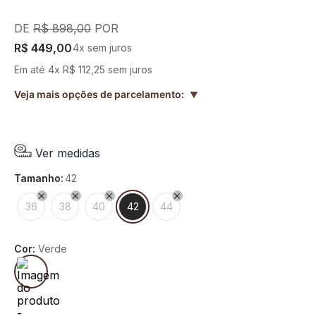
R$
898
,
00
R$
449
,
00
4
x sem juros
Em até
4
x
R$
112
,
25
sem juros
Veja mais opções de parcelamento:
▲
Ver medidas
tamanho
:
42
36
38
40
42
44
Cor:
Verde