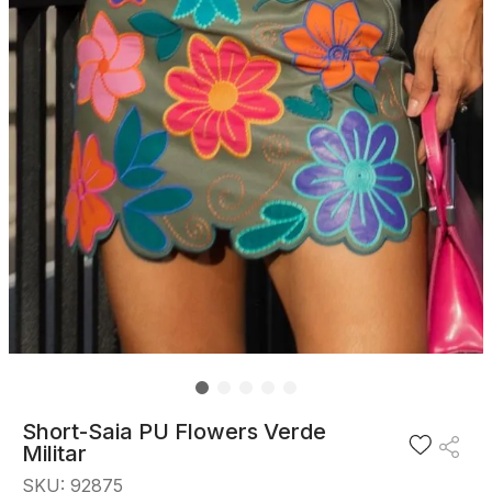
8
º
blusa
9
º
short saia
10
º
pesponto verde sage
Short-Saia PU Flowers Verde
Militar
SKU
:
92875