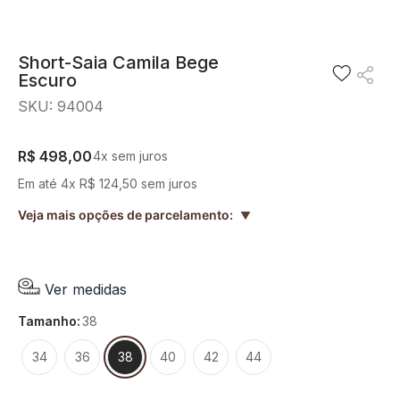
8
º
short saia
9
º
pesponto verde sage
Short-Saia Camila Bege
Escuro
10
º
blusa
SKU
:
94004
R$
498
,
00
4
x sem juros
Em até
4
x
R$
124
,
50
sem juros
Veja mais opções de parcelamento:
▲
Ver medidas
tamanho
:
38
34
36
38
40
42
44