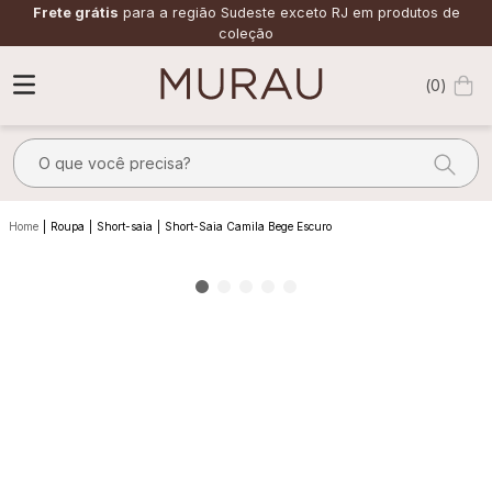
Frete grátis
para a região Sudeste exceto RJ em produtos de
coleção
0
O que você precisa?
TERMOS MAIS BUSCADOS
Roupa
Short-saia
Short-Saia Camila Bege Escuro
1
º
alfaiataria
2
º
vestido
3
º
calça
4
º
saia
5
º
verde
6
º
top
7
º
camisa