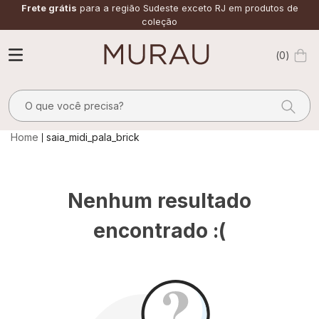
Frete grátis
para a região Sudeste exceto RJ em produtos de
coleção
0
O que você precisa?
TERMOS MAIS BUSCADOS
saia_midi_pala_brick
1
º
alfaiataria
2
º
calça
Nenhum resultado
3
º
saia
encontrado :(
4
º
top
5
º
verde
6
º
off white
7
º
camisa