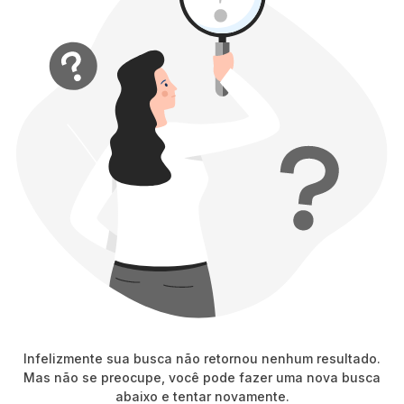
8
º
blusa
9
º
short saia
10
º
pesponto verde sage
Infelizmente sua busca não retornou nenhum resultado.
Mas não se preocupe, você pode fazer uma nova busca
abaixo e tentar novamente.