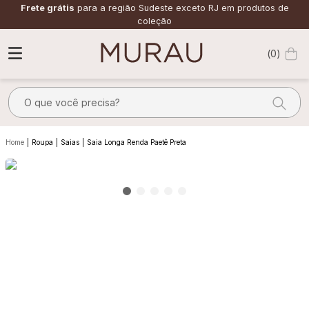
Frete grátis
para a região Sudeste exceto RJ em produtos de
coleção
0
O que você precisa?
TERMOS MAIS BUSCADOS
Roupa
Saias
Saia Longa Renda Paetê Preta
1
º
m
2
º
alfaiataria
3
º
vestido
4
º
calça
5
º
saia
6
º
verde
7
º
top