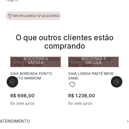
88%POLIAMIDA 12%ELASTANO
O que outros clientes estão
comprando
50%
off
36
38
40
42
44
36
38
40
42
ADICIONAR A
ADICIONAR A
SACOLA
SACOLA
S
W
SAIA BORDADA PONTO
SAIA LONGA PAETÊ BEGE
PALITO MARROM
SAND