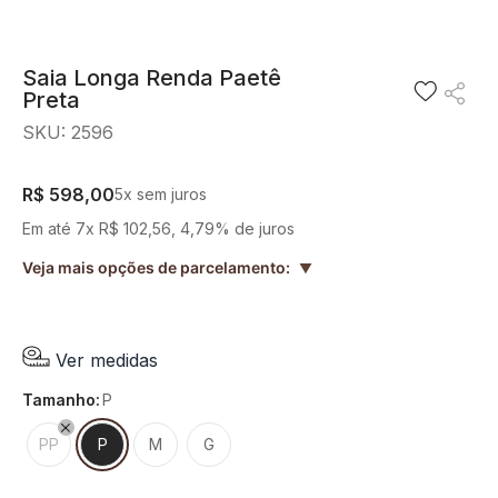
8
º
camisa
9
º
preto
Saia Longa Renda Paetê
Preta
10
º
off white
SKU
:
2596
R$
598
,
00
5
x sem juros
Em até
7
x
R$
102
,
56
,
4,79%
de juros
Veja mais opções de parcelamento:
▲
Ver medidas
tamanho
:
P
PP
P
M
G