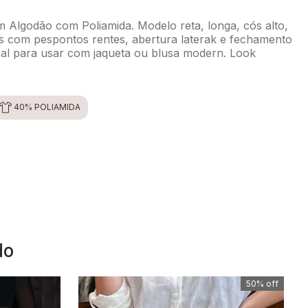
 Algodão com Poliamida. Modelo reta, longa, cós alto,
es com pespontos rentes, abertura laterak e fechamento
eal para usar com jaqueta ou blusa modern. Look
40% POLIAMIDA
do
50%
off
50%
off