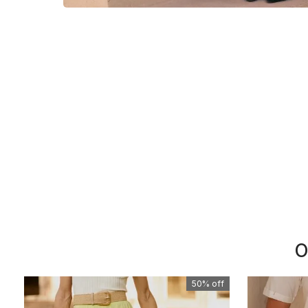
O
50%
off