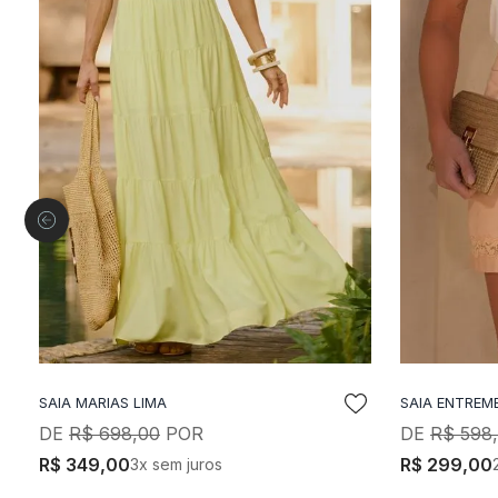
SAIA MARIAS LIMA
SAIA ENTREME
ADICIONAR A SACOLA
A
R$
698
,
00
R$
598
,
R$
349
,
00
R$
299
,
00
3
x sem juros