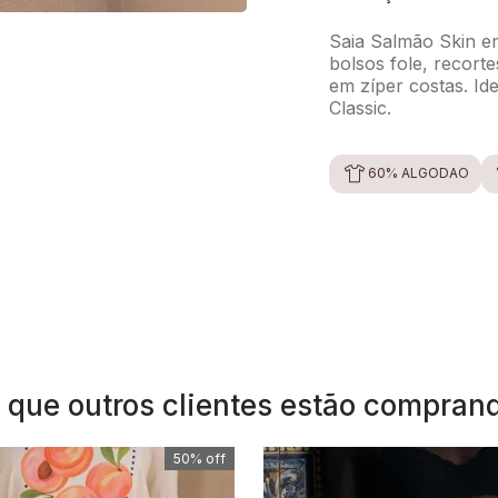
Saia Salmão Skin em
bolsos fole, recort
em zíper costas. Id
Classic.
60% ALGODÃO
 que outros clientes estão compran
50%
off