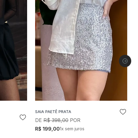
SAIA PAETÊ PRATA
S
LA
ADICIONAR A SACOLA
R$
398
,
00
R$
199
,
00
1
x sem juros