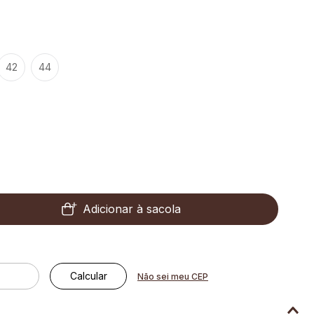
42
44
Adicionar à sacola
Não sei meu CEP