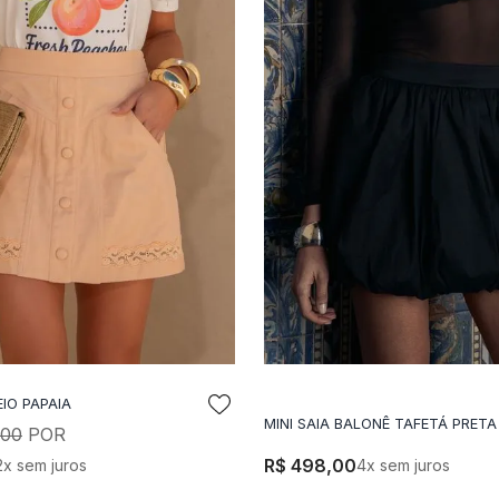
IO PAPAIA
DICIONAR A SACOLA
ADICIONAR A SACO
MINI SAIA BALONÊ TAFETÁ PRETA
00
R$
498
,
00
2
x sem juros
4
x sem juros