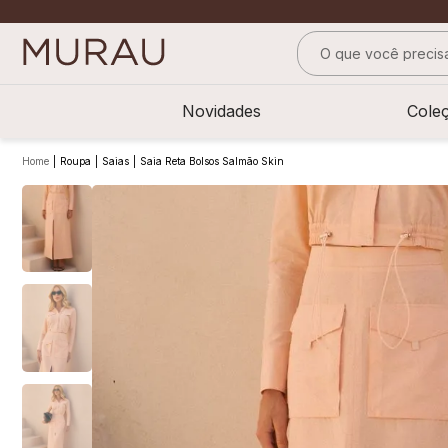
O que você precisa
TERMOS MAIS BUS
Novidades
Cole
1
º
alfaiataria
2
º
vestido
Roupa
Saias
Saia Reta Bolsos Salmão Skin
3
º
calça
4
º
saia
5
º
top
6
º
camisa
7
º
blusa
8
º
preto
9
º
off white
10
º
pesponto verde 