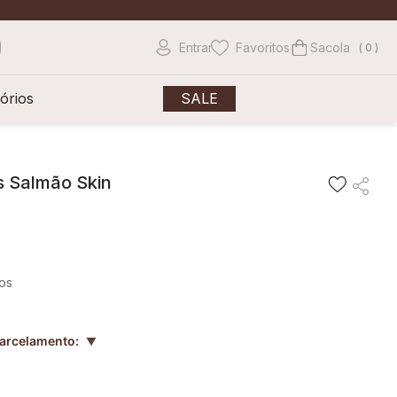
Entrar
Favoritos
0
órios
SALE
s Salmão Skin
ros
parcelamento:
▲