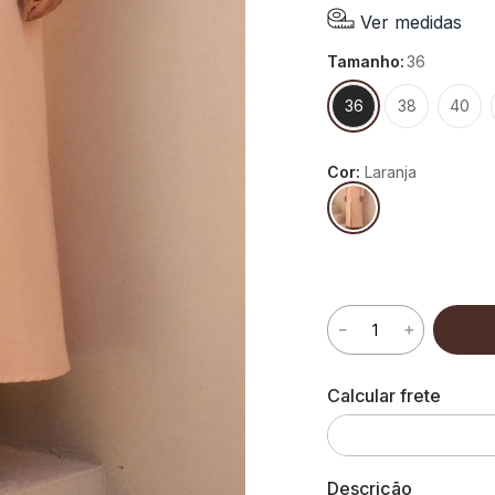
Ver medidas
tamanho
:
36
36
38
40
Cor:
Laranja
－
＋
Descrição