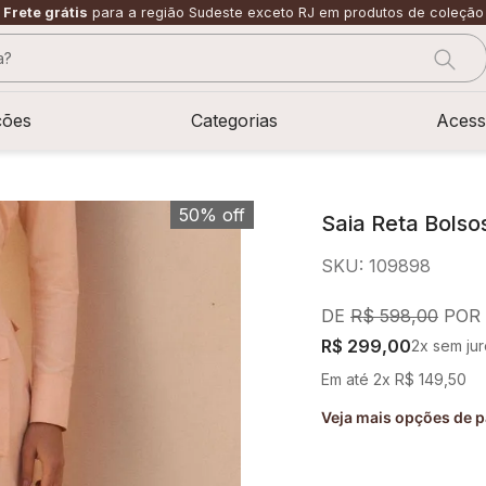
Frete grátis
para a região Sudeste exceto RJ em produtos de coleção
?
CADOS
ções
Categorias
Acess
50%
off
Saia Reta Bolso
SKU
:
109898
R$
598
,
00
R$
299
,
00
2
x sem ju
Em até
2
x
R$
149
,
50
Veja mais opções de 
sage