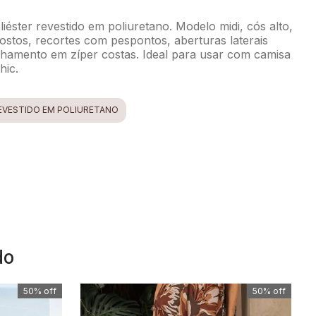
éster revestido em poliuretano. Modelo midi, cós alto,
ostos, recortes com pespontos, aberturas laterais
chamento em zíper costas. Ideal para usar com camisa
hic.
EVESTIDO EM POLIURETANO
do
50%
off
50%
off
50%
off