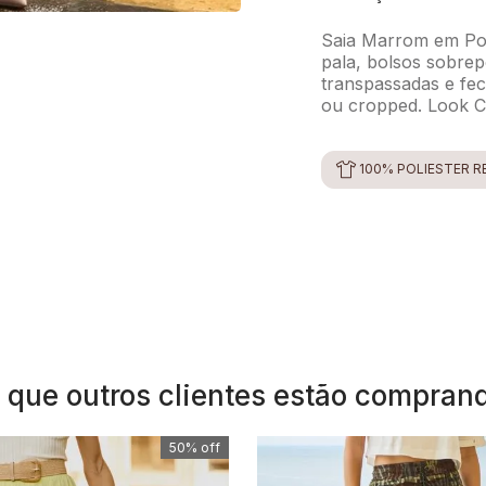
Saia Marrom em Poli
pala, bolsos sobrep
transpassadas e fe
ou cropped. Look C
100% POLIÉSTER R
 que outros clientes estão compran
50%
off