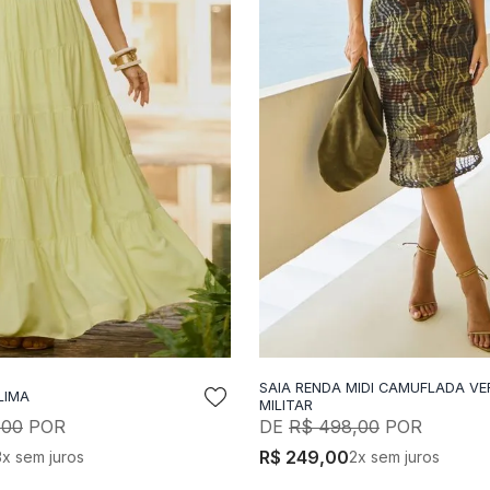
SAIA RENDA MIDI CAMUFLADA VE
LIMA
DICIONAR A SACOLA
ADICIONAR A SACO
MILITAR
,
00
R$
498
,
00
R$
249
,
00
3
x sem juros
2
x sem juros