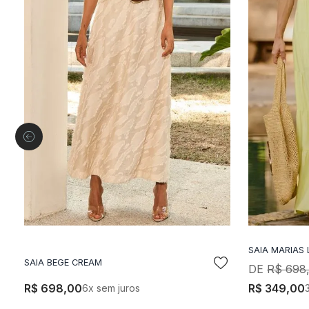
SAIA MARIAS 
ADICIONAR A SACOLA
A
SAIA BEGE CREAM
R$
698
R$
698
,
00
R$
349
,
00
6
x sem juros