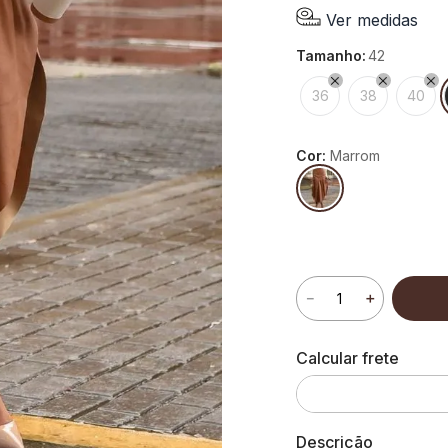
Ver medidas
tamanho
:
42
36
38
40
Cor:
Marrom
－
＋
Descrição