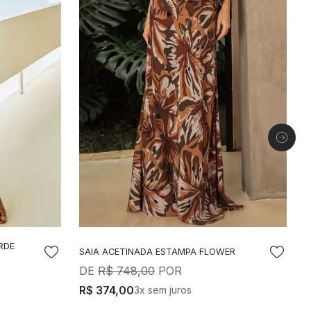
RDE
SAIA ACETINADA ESTAMPA FLOWER
S
LA
ADICIONAR A SACOLA
R$
748
,
00
R$
374
,
00
3
x sem juros