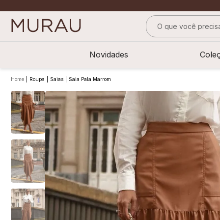
O que você precisa
TERMOS MAIS BUS
Novidades
Cole
1
º
m
2
º
alfaiataria
Roupa
Saias
Saia Pala Marrom
3
º
vestido
4
º
calça
5
º
saia
6
º
verde
7
º
top
8
º
camisa
9
º
preto
10
º
off white