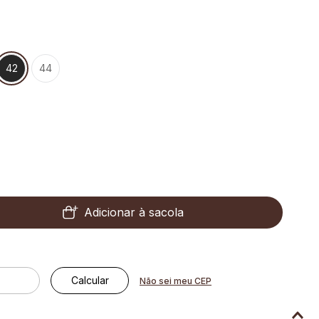
42
44
Adicionar à sacola
Não sei meu CEP