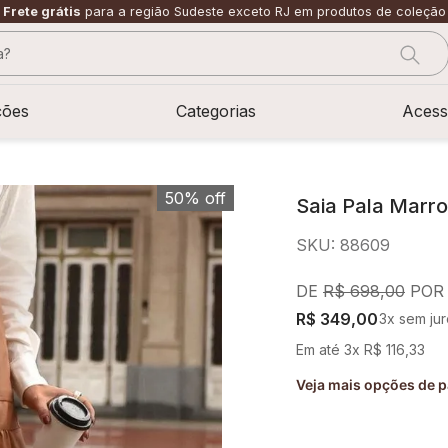
Frete grátis
para a região Sudeste exceto RJ em produtos de coleção
?
CADOS
ções
Categorias
Acess
50%
off
Saia Pala Marr
SKU
:
88609
R$
698
,
00
R$
349
,
00
3
x sem jur
Em até
3
x
R$
116
,
33
Veja mais opções de 