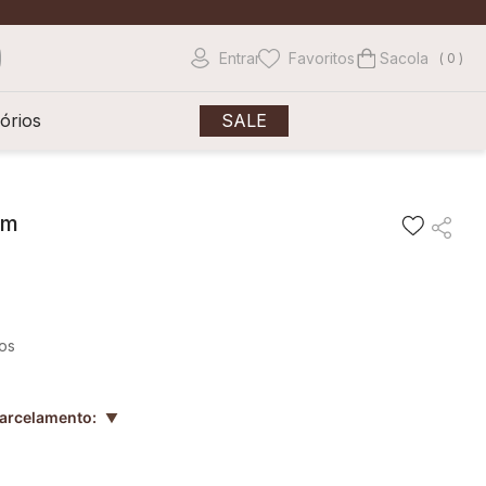
Entrar
Favoritos
0
órios
SALE
om
os
parcelamento:
▲