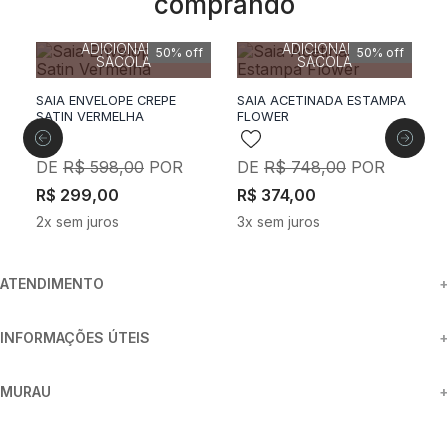
comprando
36
38
40
42
44
36
38
40
42
ADICIONAR A
ADICIONAR A
SACOLA
SACOLA
SAIA ENVELOPE CREPE
SAIA ACETINADA ESTAMPA
SATIN VERMELHA
FLOWER
M
B
R$
598
,
00
R$
748
,
00
R$
299
,
00
R$
374
,
00
R
2
x sem juros
3
x sem juros
6
ATENDIMENTO
+