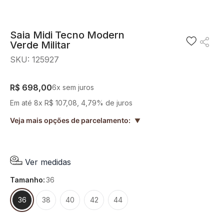
8
º
blusa
9
º
preto
Saia Midi Tecno Modern
Verde Militar
10
º
off white
SKU
:
125927
R$
698
,
00
6
x sem juros
Em até
8
x
R$
107
,
08
,
4,79%
de juros
Veja mais opções de parcelamento:
▲
Ver medidas
tamanho
:
36
36
38
40
42
44