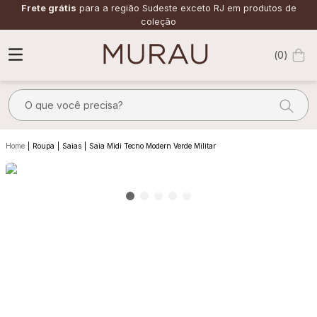
Frete grátis
para a região Sudeste exceto RJ em produtos de
coleção
0
O que você precisa?
TERMOS MAIS BUSCADOS
Roupa
Saias
Saia Midi Tecno Modern Verde Militar
1
º
m
2
º
alfaiataria
3
º
vestido
4
º
calça
5
º
saia
6
º
top
7
º
verde