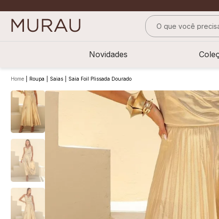
O que você precisa
TERMOS MAIS BUS
Novidades
Cole
1
º
alfaiataria
2
º
vestido
Roupa
Saias
Saia Foil Plissada Dourado
3
º
calça
4
º
saia
5
º
top
6
º
camisa
7
º
blusa
8
º
preto
9
º
off white
10
º
pesponto verde 