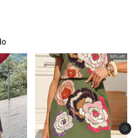
do
50%
off