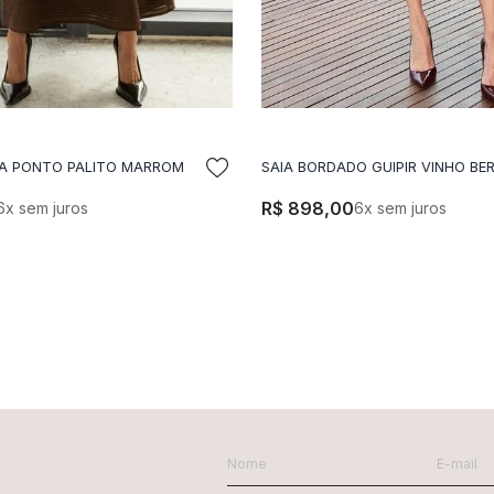
DICIONAR A SACOLA
ADICIONAR A SACO
A PONTO PALITO MARROM
SAIA BORDADO GUIPIR VINHO BE
R$
898
,
00
6
x sem juros
6
x sem juros