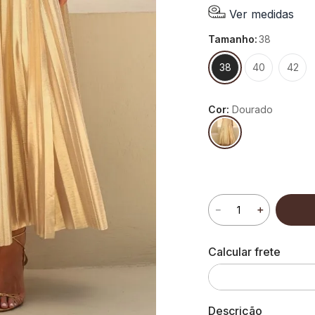
Ver medidas
tamanho
:
38
38
40
42
Cor:
Dourado
－
＋
Descrição