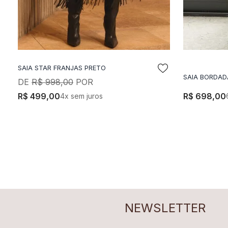
SAIA STAR FRANJAS PRETO
ADICIONAR A SACOLA
A
SAIA BORDAD
R$
998
,
00
R$
499
,
00
R$
698
,
00
4
x sem juros
NEWSLETTER