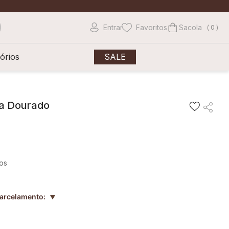
Entrar
Favoritos
0
órios
SALE
ada Dourado
ros
parcelamento:
▲