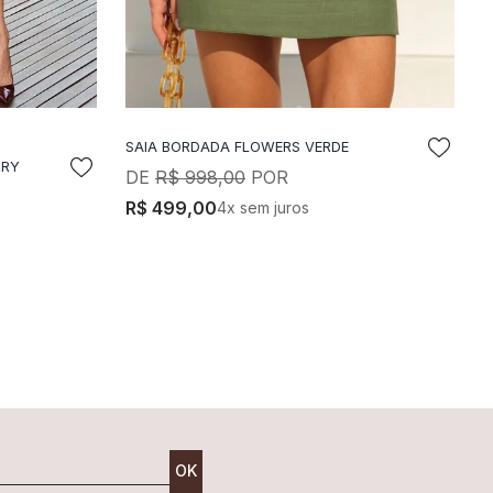
SAIA BORDADA FLOWERS VERDE
LA
ADICIONAR A SACOLA
RRY
S
R$
998
,
00
R$
499
,
00
4
x sem juros
OK