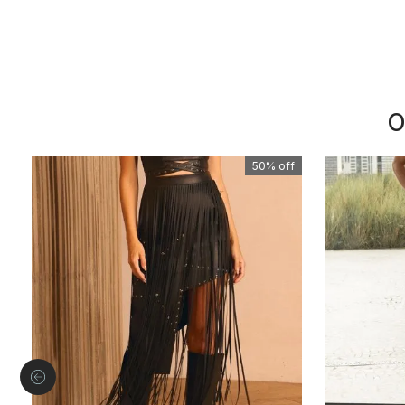
O
50%
off