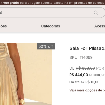
Frete grátis
para a região Sudeste exceto RJ em produtos de coleção
?
CADOS
ções
Categorias
Acess
50%
off
Saia Foil Pliss
SKU
:
114669
R$
888
,
00
R$
444
,
00
4
x sem ju
Em até
4
x
R$
111
,
00
Veja mais opções de 
sage