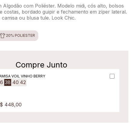
 Algodão com Poliéster. Modelo midi, cós alto, bolsos
 e costas, bordado guipir e fechamento em zíper lateral.
 camisa ou blusa tule. Look Chic.
20% POLIÉSTER
Compre Junto
AMISA VOIL VINHO BERRY
36
38
40
42
$ 448,00