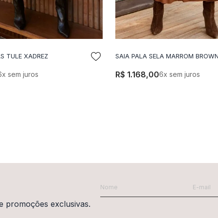
S TULE XADREZ
SAIA PALA SELA MARROM BROW
DICIONAR A SACOLA
ADICIONAR A SACO
R$
1
.
168
,
00
6
x sem juros
6
x sem juros
e promoções exclusivas.