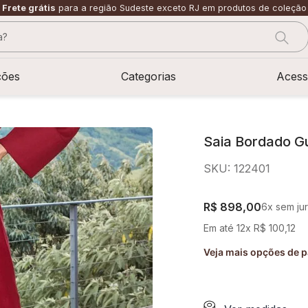
Frete grátis
para a região Sudeste exceto RJ em produtos de coleção
?
CADOS
ções
Categorias
Acess
Saia Bordado Gu
SKU
:
122401
R$
898
,
00
6
x sem ju
Em até
12
x
R$
100
,
12
Veja mais opções de 