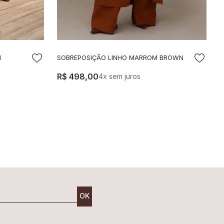
N
SOBREPOSIÇÃO LINHO MARROM BROWN
LA
ADICIONAR A SACOLA
R$
498
,
00
4
x sem juros
OK