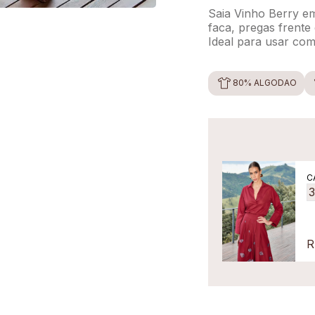
Saia Vinho Berry em
faca, pregas frente
Ideal para usar com
80% ALGODÃO
C
R