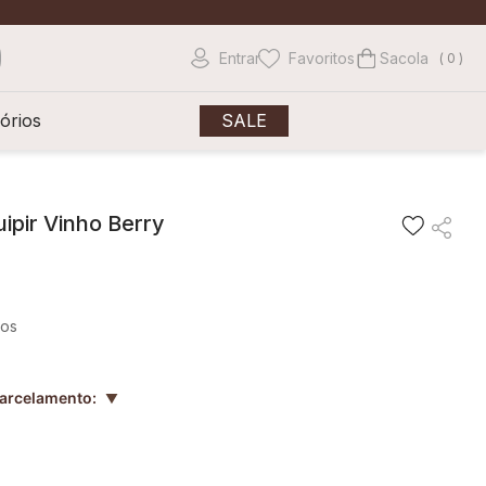
Entrar
Favoritos
0
órios
SALE
ipir Vinho Berry
ros
parcelamento:
▲