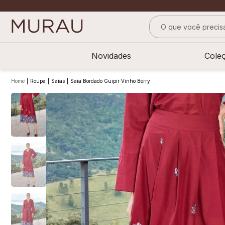
O que você precisa
TERMOS MAIS BUS
Novidades
Cole
1
º
m
2
º
alfaiataria
Roupa
Saias
Saia Bordado Guipir Vinho Berry
3
º
vestido
4
º
calça
5
º
saia
6
º
top
7
º
verde
8
º
blusa
9
º
preto
10
º
off white