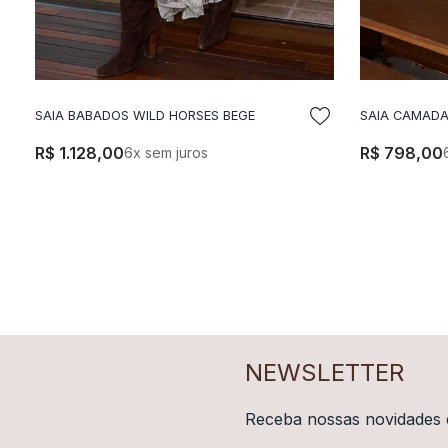
SAIA BABADOS WILD HORSES BEGE
SAIA CAMADA
ADICIONAR A SACOLA
A
R$
1
.
128
,
00
R$
798
,
00
6
x sem juros
NEWSLETTER
Receba nossas novidades 