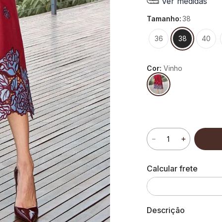
Ver medidas
tamanho
:
38
36
38
40
Cor:
Vinho
－
＋
Descrição