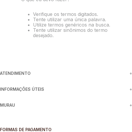
8
º
preto
Verifique os termos digitados.
9
º
camisa
Tente utilizar uma única palavra.
Utilize termos genéricos na busca.
10
º
off white
Tente utilizar sinônimos do termo
desejado.
ATENDIMENTO
+
INFORMAÇÕES ÚTEIS
+
MURAU
+
FORMAS DE PAGAMENTO