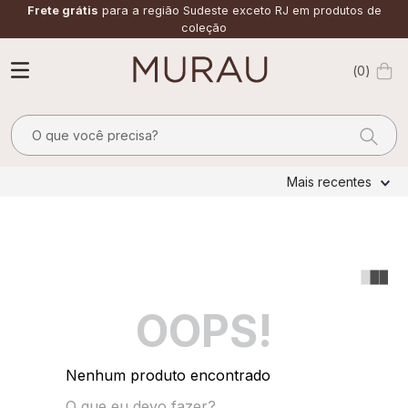
Frete grátis
para a região Sudeste exceto RJ em produtos de
coleção
0
O que você precisa?
TERMOS MAIS BUSCADOS
Mais recentes
1
º
m
2
º
alfaiataria
3
º
vestido
4
º
calça
OOPS!
5
º
saia
6
º
verde
Nenhum produto encontrado
7
º
top
O que eu devo fazer?