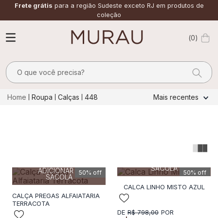
Frete grátis
para a região Sudeste exceto RJ em produtos de
coleção
0
O que você precisa?
TERMOS MAIS BUSCADOS
Roupa
Calças
448
Mais recentes
1
º
m
2
º
alfaiataria
3
º
vestido
40
42
44
44
4
º
calça
ADICIONAR A
SACOLA
ADICIONAR A
50%
off
50%
off
5
º
saia
SACOLA
CALCA LINHO MISTO AZUL
6
º
verde
CALÇA PREGAS ALFAIATARIA
TERRACOTA
7
º
top
R$
798
,
00