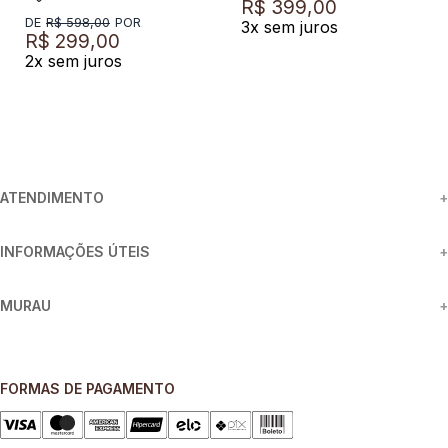
R$
399
,
00
8
º
preto
R$
598
,
00
3
x sem juros
R$
299
,
00
9
º
camisa
2
x sem juros
10
º
off white
ATENDIMENTO
+
INFORMAÇÕES ÚTEIS
+
MURAU
+
FORMAS DE PAGAMENTO