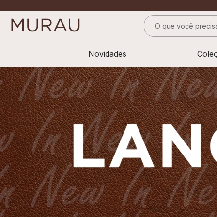
O que você precisa
TERMOS MAIS BUS
Novidades
Cole
1
º
alfaiataria
2
º
vestido
3
º
calça
4
º
saia
5
º
verde
6
º
top
7
º
camisa
8
º
short saia
9
º
pesponto verde 
10
º
blusa