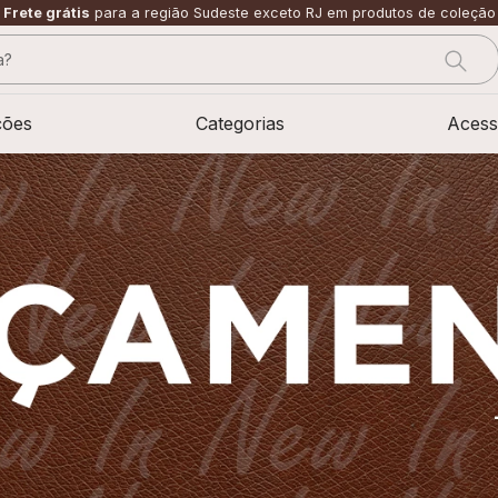
Frete grátis
para a região Sudeste exceto RJ em produtos de coleção
?
CADOS
ções
Categorias
Acess
sage