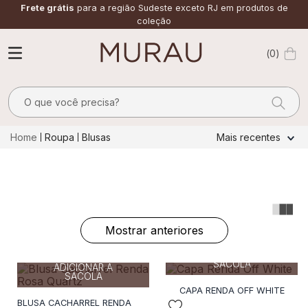
Frete grátis
para a região Sudeste exceto RJ em produtos de
coleção
0
O que você precisa?
TERMOS MAIS BUSCADOS
Roupa
Blusas
Mais recentes
1
º
m
2
º
alfaiataria
3
º
vestido
4
º
calça
Mostrar anteriores
38
40
38
36
40
42
5
º
saia
ADICIONAR A
SACOLA
ADICIONAR A
6
º
verde
SACOLA
CAPA RENDA OFF WHITE
7
º
top
BLUSA CACHARREL RENDA