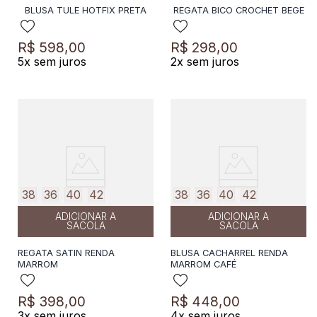
BLUSA TULE HOTFIX PRETA
REGATA BICO CROCHET BEGE
R$
598
,
00
R$
298
,
00
5
x sem juros
2
x sem juros
38
36
40
42
38
36
40
42
ADICIONAR A
ADICIONAR A
SACOLA
SACOLA
REGATA SATIN RENDA
BLUSA CACHARREL RENDA
MARROM
MARROM CAFÉ
R$
398
,
00
R$
448
,
00
3
x sem juros
4
x sem juros