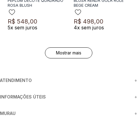
PEPLUM DECOTE QUADRADO
BLUSA RENDA GOLA ROLE
ROSA BLUSH
BEGE CREAM
R$
548
,
00
R$
498
,
00
5
x sem juros
4
x sem juros
Mostrar mais
ATENDIMENTO
+
INFORMAÇÕES ÚTEIS
+
MURAU
+