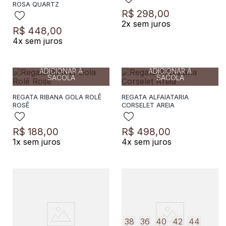
ROSA QUARTZ
8
º
preto
R$
298
,
00
2
x sem juros
9
º
camisa
R$
448
,
00
38
34
36
40
42
4
x sem juros
10
º
off white
36
38
40
42
44
ADICIONAR A
ADICIONAR A
SACOLA
SACOLA
REGATA RIBANA GOLA ROLÊ
REGATA ALFAIATARIA
ROSÊ
CORSELET AREIA
R$
188
,
00
R$
498
,
00
1
x sem juros
4
x sem juros
38
36
40
42
44