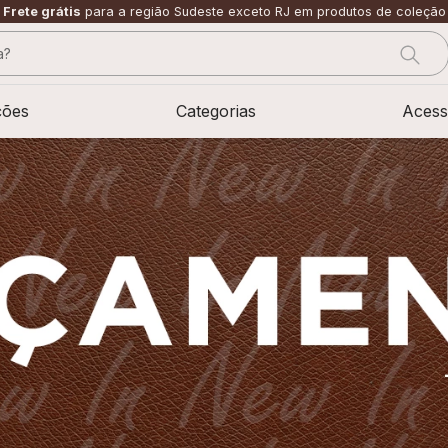
Frete grátis
para a região Sudeste exceto RJ em produtos de coleção
?
CADOS
ções
Categorias
Acess
sage