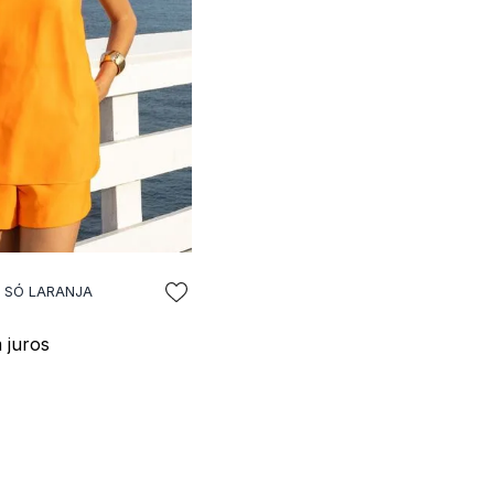
 SÓ LARANJA
NAR A SACOLA
 juros