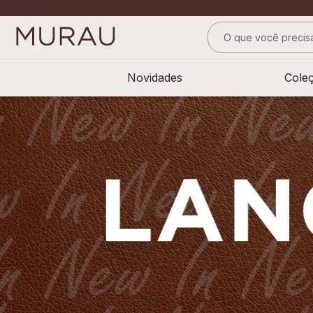
O que você precisa
TERMOS MAIS BUS
Novidades
Cole
1
º
alfaiataria
2
º
vestido
3
º
calça
4
º
saia
5
º
verde
6
º
top
7
º
camisa
8
º
short saia
9
º
pesponto verde 
10
º
blusa