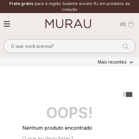
Frete grátis
para a região Sudeste exceto RJ em produtos de
coleção
0
O que você precisa?
TERMOS MAIS BUSCADOS
Mais recentes
1
º
m
2
º
alfaiataria
3
º
vestido
4
º
calça
OOPS!
5
º
saia
6
º
verde
Nenhum produto encontrado
7
º
top
O que eu devo fazer?