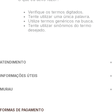
8
º
camisa
Verifique os termos digitados.
9
º
preto
Tente utilizar uma única palavra.
Utilize termos genéricos na busca.
10
º
off white
Tente utilizar sinônimos do termo
desejado.
ATENDIMENTO
+
INFORMAÇÕES ÚTEIS
+
MURAU
+
FORMAS DE PAGAMENTO