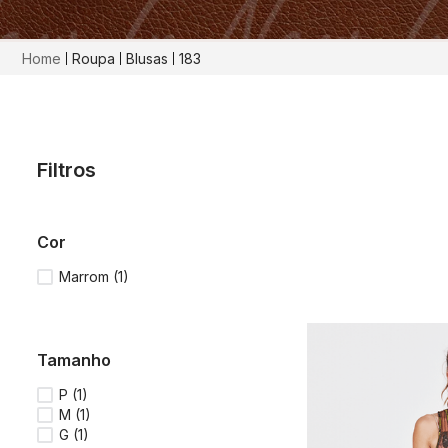
Roupa
Blusas
183
Filtros
cor
Marrom
(
1
)
tamanho
P
(
1
)
M
(
1
)
G
(
1
)