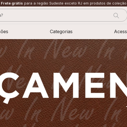
Frete grátis
para a região Sudeste exceto RJ em produtos de coleção
?
CADOS
ções
Categorias
Acess
sage