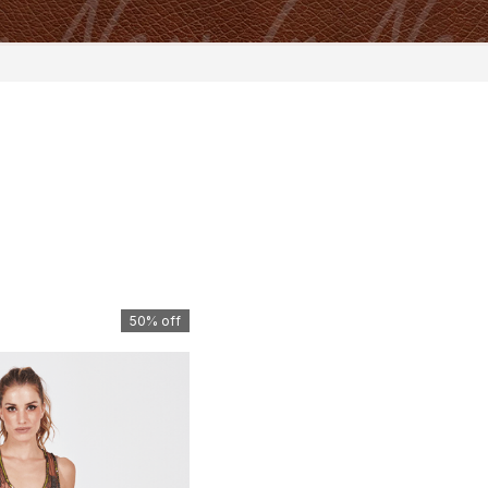
50%
off