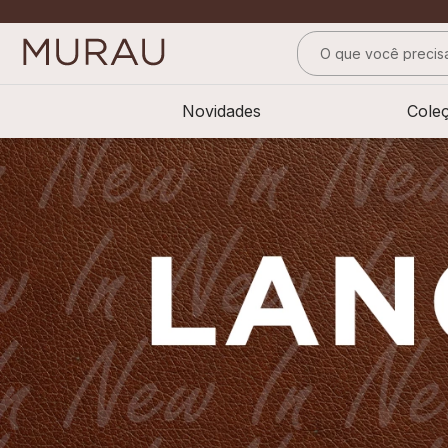
O que você precisa
TERMOS MAIS BUS
Novidades
Cole
1
º
alfaiataria
2
º
calça
3
º
saia
4
º
top
5
º
verde
6
º
off white
7
º
camisa
8
º
blusa
9
º
short saia
10
º
pesponto verde 