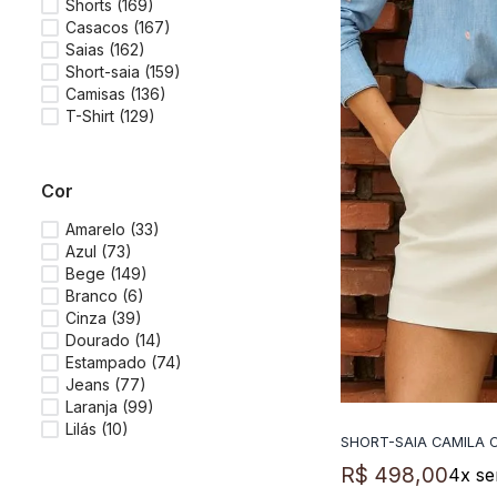
Shorts
(
169
)
Casacos
(
167
)
Saias
(
162
)
Short-saia
(
159
)
Camisas
(
136
)
T-Shirt
(
129
)
cor
Amarelo
(
33
)
Azul
(
73
)
Bege
(
149
)
Branco
(
6
)
Cinza
(
39
)
Dourado
(
14
)
Estampado
(
74
)
Jeans
(
77
)
Laranja
(
99
)
Lilás
(
10
)
SHORT-SAIA CAMILA 
ADICIO
R$
498
,
00
4
x se