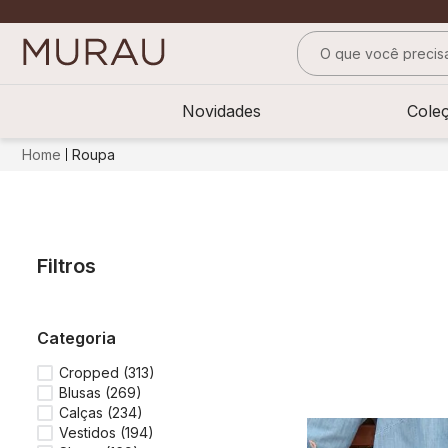
O que você precisa
TERMOS MAIS BUS
Novidades
Cole
1
º
alfaiataria
Roupa
2
º
calça
3
º
saia
4
º
top
Filtros
5
º
verde
6
º
off white
categoria
7
º
camisa
8
º
blusa
Cropped
(
313
)
Blusas
(
269
)
9
º
short saia
Calças
(
234
)
Vestidos
(
194
)
10
º
pesponto verde 