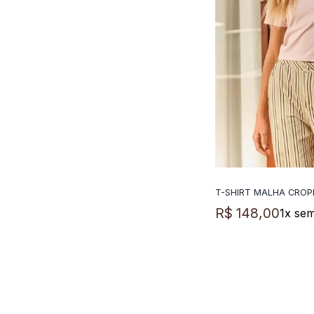
T-SHIRT MALHA CROP
ADICIO
R$
148
,
00
1
x sem