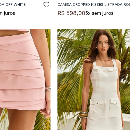
DA OFF WHITE
CAMISA CROPPED KISSES LISTRADA RO
NAR A SACOLA
ADICIONAR A SACOLA
R$
598
,
00
m juros
5
x sem juros