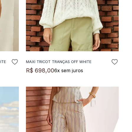
ITE
MAXI TRICOT TRANÇAS OFF WHITE
ADICIONAR A SACOLA
R$
698
,
00
6
x sem juros