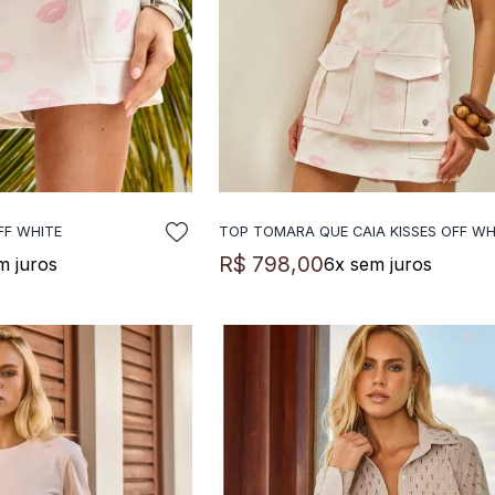
FF WHITE
TOP TOMARA QUE CAIA KISSES OFF WH
NAR A SACOLA
ADICIONAR A SACOLA
R$
798
,
00
m juros
6
x sem juros