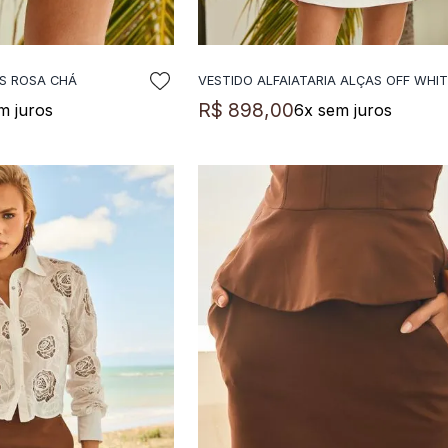
S ROSA CHÁ
VESTIDO ALFAIATARIA ALÇAS OFF WHIT
NAR A SACOLA
ADICIONAR A SACOLA
R$
898
,
00
m juros
6
x sem juros