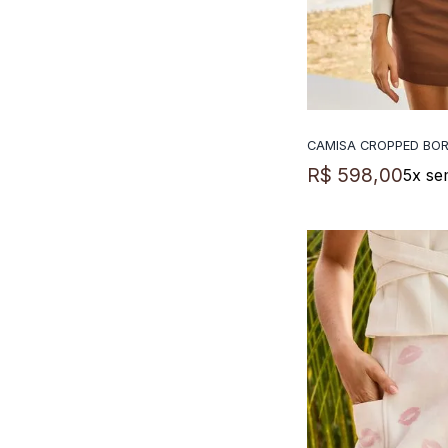
CAMISA CROPPED BO
ADICIO
R$
598
,
00
5
x se