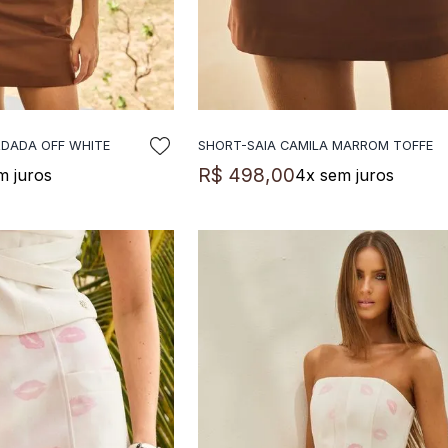
RDADA OFF WHITE
SHORT-SAIA CAMILA MARROM TOFFE
NAR A SACOLA
ADICIONAR A SACOLA
R$
498
,
00
m juros
4
x sem juros