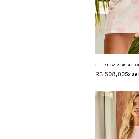
SHORT-SAIA KISSES O
ADICIO
R$
598
,
00
5
x se