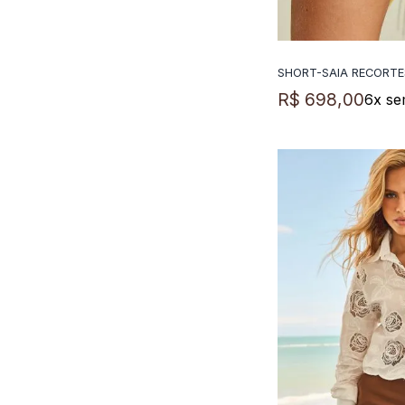
SHORT-SAIA RECORTE
ADICIO
R$
698
,
00
6
x se