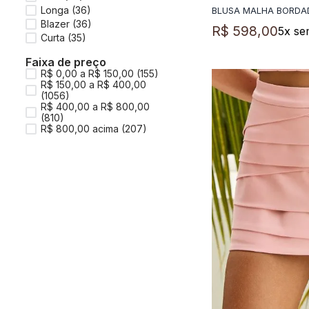
Longa
(
36
)
BLUSA MALHA BORDA
ADICIO
Blazer
(
36
)
R$
598
,
00
5
x se
Curta
(
35
)
Faixa de preço
R$ 0,00 a R$ 150,00 (155)
R$ 150,00 a R$ 400,00
(1056)
R$ 400,00 a R$ 800,00
(810)
R$ 800,00 acima (207)