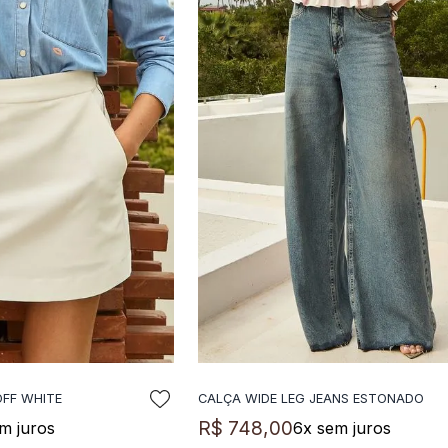
OFF WHITE
CALÇA WIDE LEG JEANS ESTONADO
NAR A SACOLA
ADICIONAR A SACOLA
R$
748
,
00
m juros
6
x sem juros