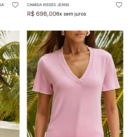
SA
CAMISA KISSES JEANS
ADICIONAR A SACOLA
R$
698
,
00
6
x sem juros