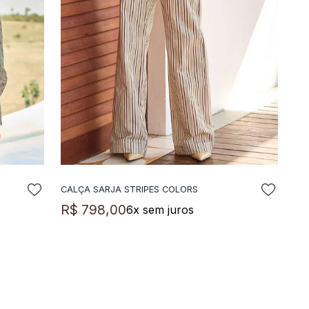
CALÇA SARJA STRIPES COLORS
ADICIONAR A SACOLA
R$
798
,
00
6
x sem juros