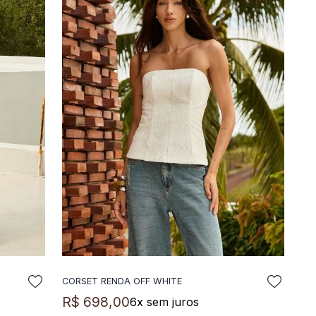
CORSET RENDA OFF WHITE
ADICIONAR A SACOLA
R$
698
,
00
6
x sem juros