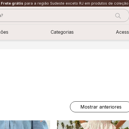
Frete grátis
para a região Sudeste exceto RJ em produtos de coleção
?
CADOS
ções
Categorias
Acess
Mostrar anteriores
sage