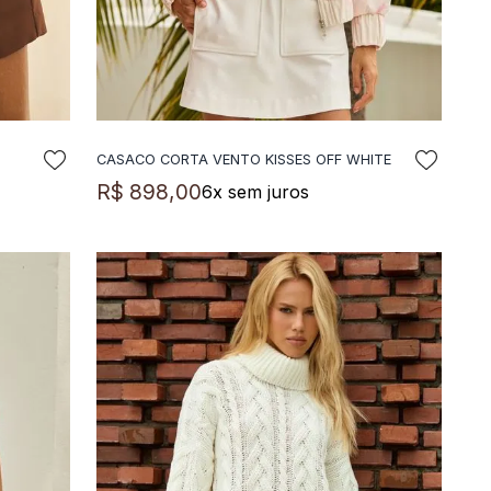
CASACO CORTA VENTO KISSES OFF WHITE
ADICIONAR A SACOLA
R$
898
,
00
6
x sem juros