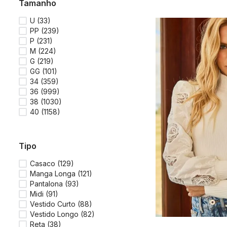
tamanho
U
(
33
)
PP
(
239
)
P
(
231
)
M
(
224
)
G
(
219
)
GG
(
101
)
34
(
359
)
36
(
999
)
38
(
1030
)
40
(
1158
)
tipo
Casaco
(
129
)
Manga Longa
(
121
)
Pantalona
(
93
)
Midi
(
91
)
Vestido Curto
(
88
)
Vestido Longo
(
82
)
Reta
(
38
)