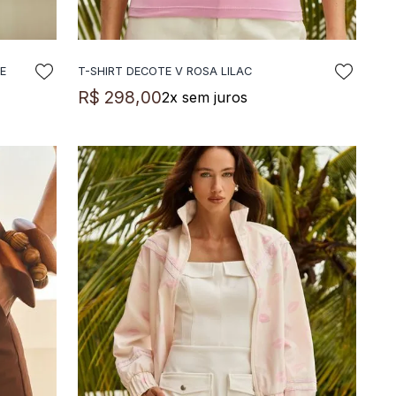
E
T-SHIRT DECOTE V ROSA LILAC
ADICIONAR A SACOLA
R$
298
,
00
2
x sem juros