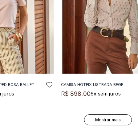
PED ROSA BALLET
CAMISA HOTFIX LISTRADA BEGE
NAR A SACOLA
ADICIONAR A SACOLA
R$
898
,
00
 juros
6
x sem juros
Mostrar mais